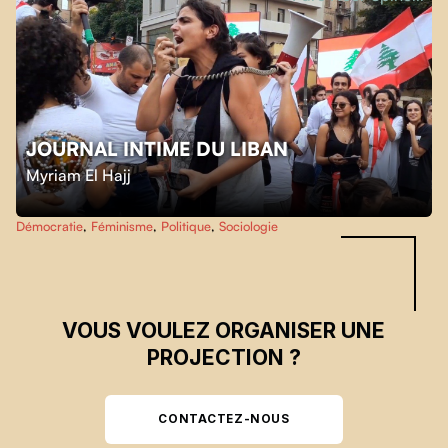
JOURNAL INTIME DU LIBAN
Skip back to main navigation
Myriam El Hajj
Démocratie
,
Féminisme
,
Politique
,
Sociologie
VOUS VOULEZ ORGANISER UNE
PROJECTION ?
CONTACTEZ-NOUS