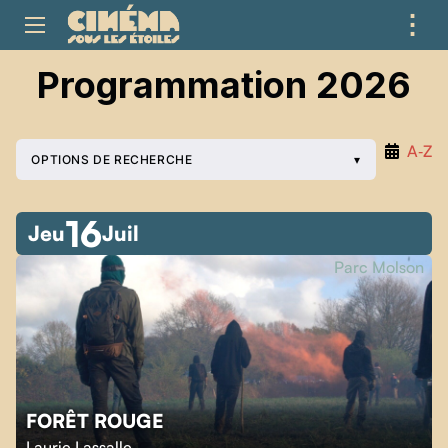
⋮
ME
Programmation 2026
A‑Z
OPTIONS DE RECHERCHE
16
Jeu
Juil
Parc Molson
FORÊT ROUGE
Laurie Lassalle