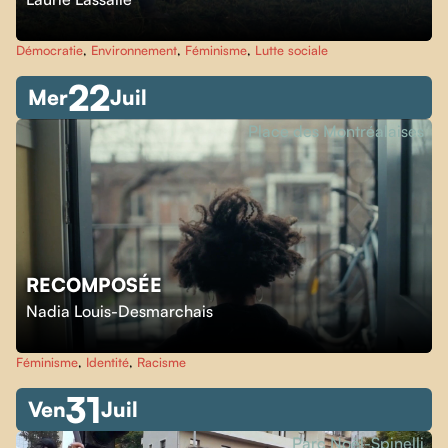
Démocratie
,
Environnement
,
Féminisme
,
Lutte sociale
22
Mer
Juil
Place des Montréalaises
RECOMPOSÉE
Nadia Louis-Desmarchais
Féminisme
,
Identité
,
Racisme
31
Ven
Juil
Parc Noël-Spinelli