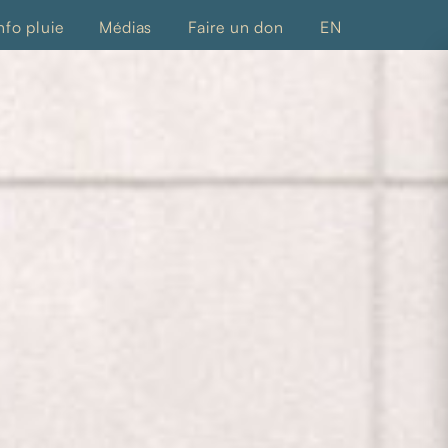
nfo pluie
Médias
Faire un don
EN