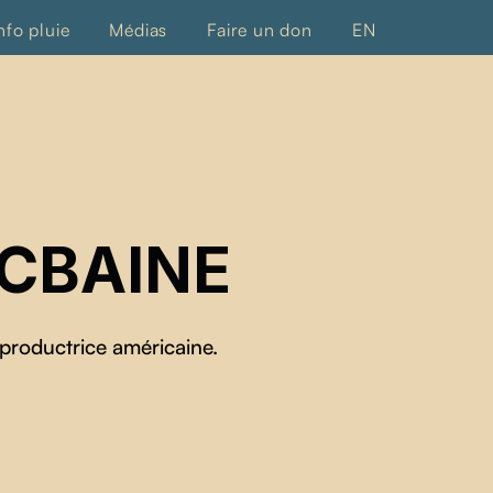
nfo pluie
Médias
Faire un don
EN
CBAINE
 productrice américaine.