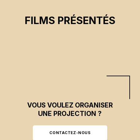
NO OTHER LAND
Basel Adra, Hamdan Ballal, Rachel Szor, Yuval
FILMS PRÉSENTÉS
Abraham
CSE 2025
VOUS VOULEZ ORGANISER
UNE PROJECTION ?
CONTACTEZ-NOUS