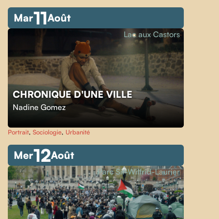
11
Mar
Août
Lac aux Castors
CHRONIQUE D'UNE VILLE
Nadine Gomez
Portrait
,
Sociologie
,
Urbanité
12
Mer
Août
Parc Sir-Wilfrid-Laurier