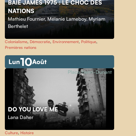
BAIE JAMES 1975 : LE CHOC DES
NATIONS
Mathieu Fournier
,
Mélanie Lameboy
,
Myriam
Berthelet
Colonialisme
,
Démocratie
,
Environnement
,
Politique
,
Premières nations
10
Lun
Août
Place Henri-Dunant
DO YOU LOVE ME
Lana Daher
Culture
,
Histoire