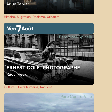
Arjun Talwar
Histoire
,
Migration
,
Racisme
,
Urbanité
7
Ven
Août
Parc Noël-Spinelli
ERNEST COLE, PHOTOGRAPHE
Raoul Peck
Culture
,
Droits humains
,
Racisme
Parc Centre-Ville