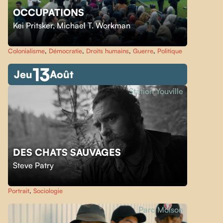
OCCUPATIONS
Kei Pritsker
,
Michael T. Workman
Colonialisme
,
Démocratie
,
Droits humains
,
Guerre
,
Politique
13
Jeu
Août
Station Youville
DES CHATS SAUVAGES
Steve Patry
Portrait
,
Sociologie
Parc Molson