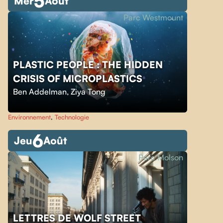
5
Mer
Août
Parc Westmount
PLASTIC PEOPLE : THE HIDDEN
CRISIS OF MICROPLASTICS
Ben Addelman
,
Ziya Tong
Environnement
,
Technologie
6
Jeu
Août
Parc Molson
LETTRES DE WOLF STREET