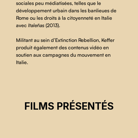
sociales peu médiatisées, telles que le
développement urbain dans les banlieues de
Rome ou les droits à la citoyenneté en Italie
avec
Italeñas
(2013).
Militant au sein d’Extinction Rebellion, Keffer
produit également des contenus vidéo en
soutien aux campagnes du mouvement en
Italie.
COME SE NON CI FOSSE UN DOMANI
FILMS PRÉSENTÉS
Matteo Keffer, Riccardo Cremona
CSE 2025