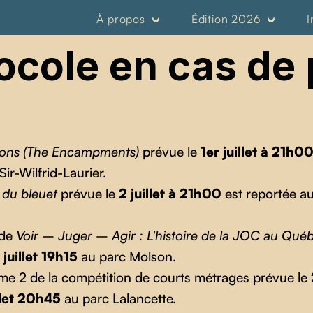
À propos
Édition 2026
I
ocole en cas de 
ons
(The Encampments)
prévue le
1er juillet à 21h0
ir-Wilfrid-Laurier.
 du bleuet
prévue le
2 juillet à 21h00
est reportée a
 de
Voir – Juger – Agir : L'histoire de la JOC au Qué
juillet 19h15
au parc Molson.
me 2 de la compétition de courts métrages prévue le
llet 20h45
au parc Lalancette.