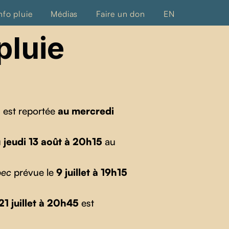
nfo pluie
Médias
Faire un don
EN
pluie
0
est reportée
au mercredi
u
jeudi 13 août à 20h15
au
bec
prévue le
9 juillet à 19h15
21 juillet à 20h45
est