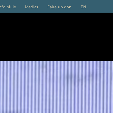
nfo pluie
Médias
Faire un don
EN