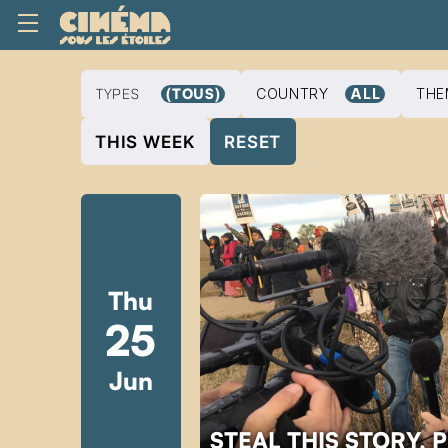
TYPES
(TOUS)
COUNTRY
ALL
THE
THIS WEEK
RESET
Thu
25
Jun
STEAL THIS STORY, 