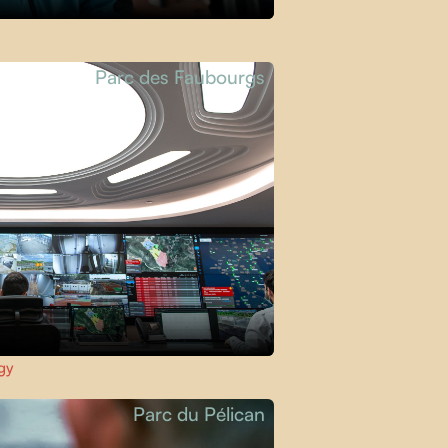
Parc des Faubourgs
gy
Parc du Pélican