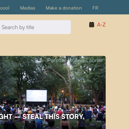
tocol
Medias
Make a donation
FR
A‑Z
Parc Sir-Wilfrid-Laurier
GHT – STEAL THIS STORY,