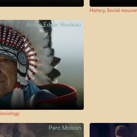
History
,
Social mouve
Aréna Edgar Rouleau
Sociology
Parc Molson