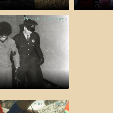
Parc des Faubourgs
Parc du Pélican