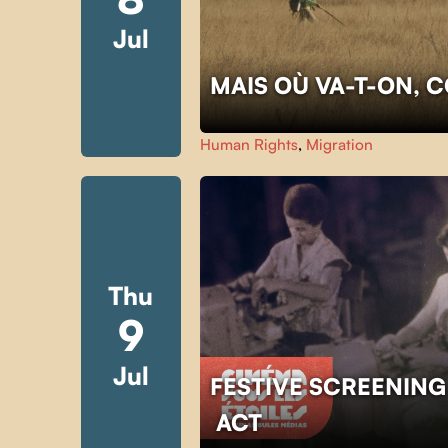
Jul
MAIS OÙ VA-T-ON, 
Human Rights
,
Migration
Thu
9
Jul
FESTIVE SCREENING
ACT