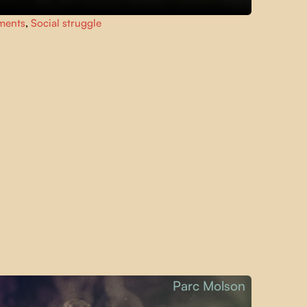
ments
,
Social struggle
Parc Molson