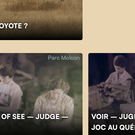
COYOTE ?
Parc Molson
 OF SEE – JUDGE –
VOIR – JUGE
JOC AU QU