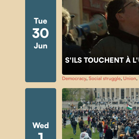
Tue
30
Jun
S'ILS TOUCHENT À 
Democracy
,
Social struggle
,
Union
,
Wed
1