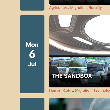
Agriculture
,
Migration
,
Rurality
Mon
6
Jul
THE SANDBOX
Human Rights
,
Migration
,
Technolo