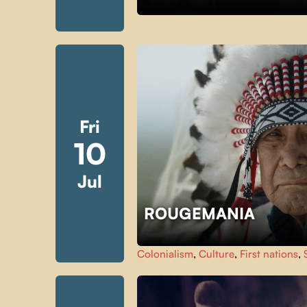
Fri
10
Jul
ROUGEMANIA
Colonialism
,
Culture
,
First nations
,