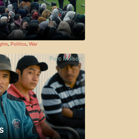
ghts
,
Politics
,
War
Parc Molson
ES