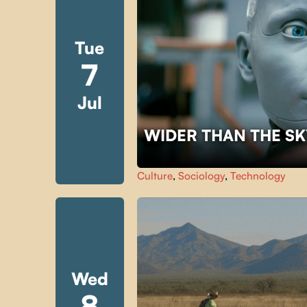
Tue
7
Jul
WIDER THAN THE S
Culture
,
Sociology
,
Technology
Wed
8