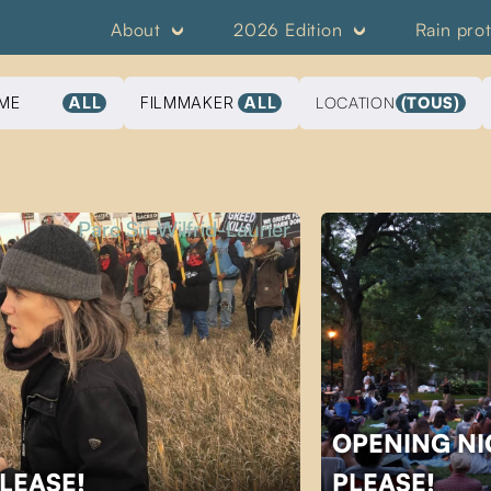
About
2026 Edition
Rain pro
ME
ALL
FILMMAKER
ALL
LOCATION
(TOUS)
Parc Sir-Wilfrid-Laurier
OPENING NI
PLEASE!
PLEASE!