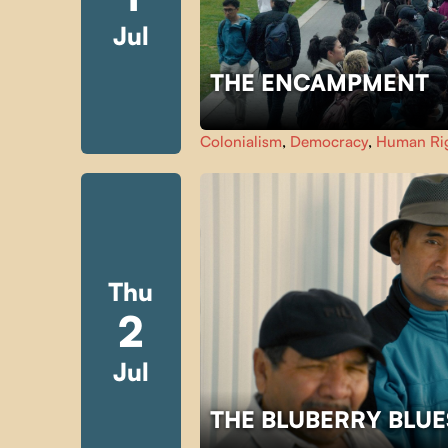
Jul
THE ENCAMPMENT
Colonialism
,
Democracy
,
Human Ri
Thu
2
Jul
THE BLUBERRY BLU