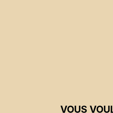
Brett Story, Stephen Maign
VOUS VOUL