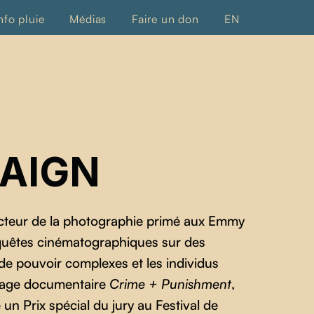
nfo pluie
Médias
Faire un don
EN
AIGN
recteur de la photographie primé aux Emmy
nquêtes cinématographiques sur des
e pouvoir complexes et les individus
trage documentaire
Crime + Punishment
,
é un Prix spécial du jury au Festival de