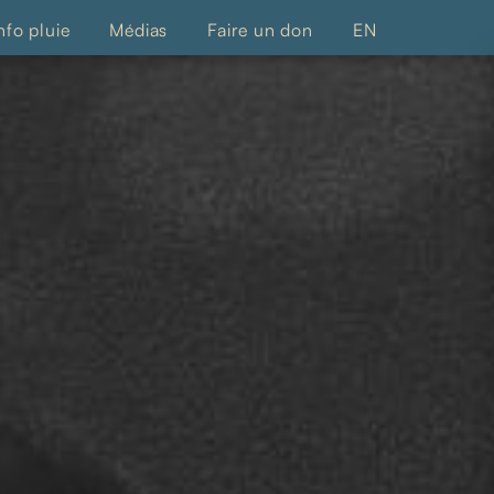
nfo pluie
Médias
Faire un don
EN