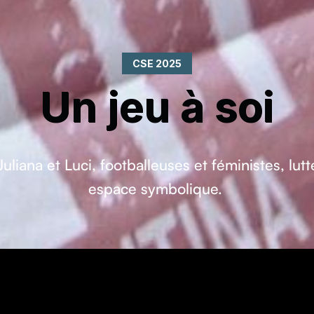
CSE 2025
Un jeu à soi
liana et Luci, footballeuses et féministes, lut
espace symbolique.