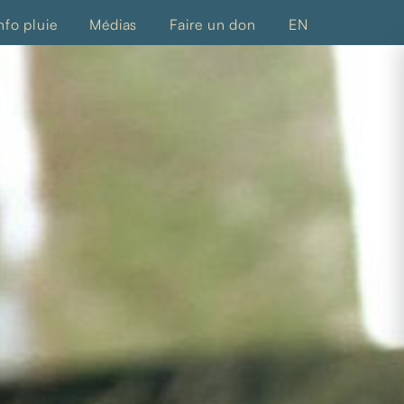
nfo pluie
Médias
Faire un don
EN