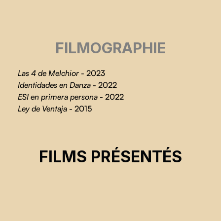
FILMOGRAPHIE
Las 4 de Melchior
- 2023
Identidades en Danza
- 2022
ESI en primera persona
- 2022
Ley de Ventaja
- 2015
UN JEU À SOI
FILMS PRÉSENTÉS
Julia Martinez Heimann, Natalia Laclau
CSE 2025