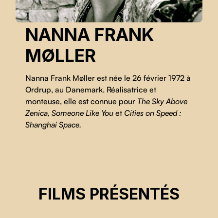
NANNA FRANK
MØLLER
Nanna Frank Møller est née le 26 février 1972 à
Ordrup, au Danemark. Réalisatrice et
monteuse, elle est connue pour
The Sky Above
Zenica, Someone Like You
et
Cities on Speed :
Shanghai Space.
THE SKY ABOVE ZENICA
FILMS PRÉSENTÉS
Nanna Frank Møller, Zlatko Pranjic