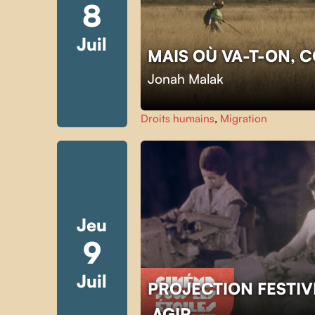
8
Juil
MAIS OÙ VA-T-ON, 
Jonah Malak
Droits humains
,
Migration
Jeu
9
Juil
PROJECTION FESTIV
AGIR