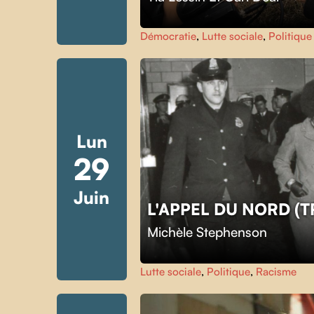
Démocratie
,
Lutte sociale
,
Politique
Lun
29
Juin
L'APPEL DU NORD (
Michèle Stephenson
Lutte sociale
,
Politique
,
Racisme