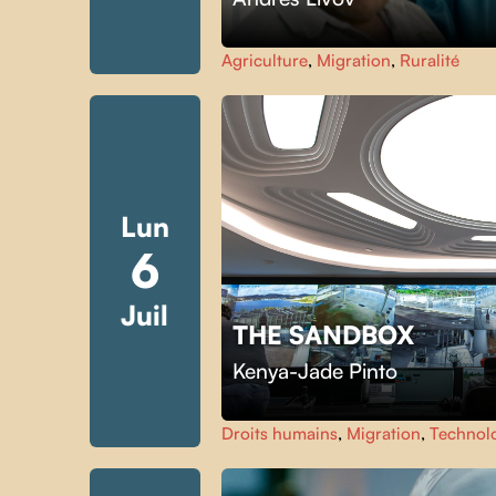
Agriculture
,
Migration
,
Ruralité
Lun
6
Juil
THE SANDBOX
Kenya-Jade Pinto
Droits humains
,
Migration
,
Technol