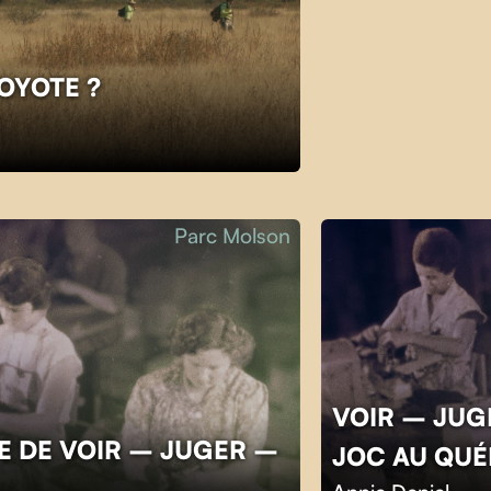
COYOTE ?
Parc Molson
VOIR – JUGE
E DE VOIR – JUGER –
JOC AU QU