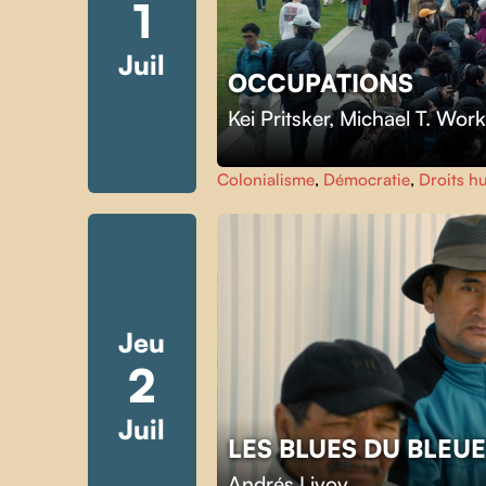
1
Juil
OCCUPATIONS
Kei Pritsker
,
Michael T. Wor
Colonialisme
,
Démocratie
,
Droits h
Jeu
2
Juil
LES BLUES DU BLEU
Andrés Livov