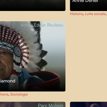
Annie Deniel
Histoire
,
Lutte sociale
Aréna Edgar Rouleau
Diamond
tions
,
Sociologie
Parc Molson