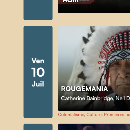
Ven
10
Juil
ROUGEMANIA
Catherine Bainbridge
,
Neil 
Colonialisme
,
Culture
,
Premières na