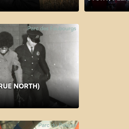
Parc des Faubourgs
TRUE NORTH)
Parc du Pélican