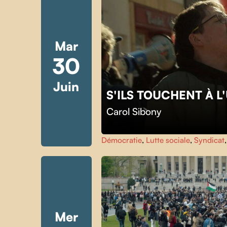
Mar
30
Juin
S'ILS TOUCHENT À 
Carol Sibony
Démocratie
,
Lutte sociale
,
Syndicat
Mer