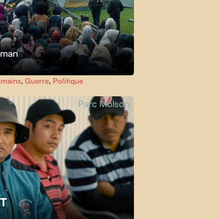
kman
umains
,
Guerre
,
Politique
Parc Molson
ET