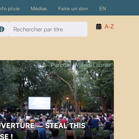
nfo pluie
Médias
Faire un don
EN
A‑Z
)
Parc Sir-Wilfrid-Laurier
UVERTURE – STEAL THIS
SE !