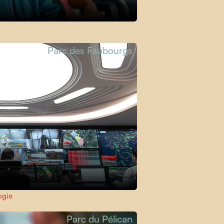
Parc des Faubourgs
ogie
Parc du Pélican