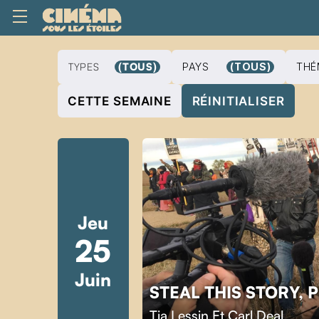
TYPES
(TOUS)
PAYS
(TOUS)
THÉ
CETTE SEMAINE
RÉINITIALISER
Jeu
25
Juin
STEAL THIS STORY, 
Tia Lessin Et Carl Deal