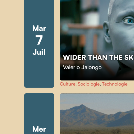
Mar
7
Juil
WIDER THAN THE S
Valerio Jalongo
Culture
,
Sociologie
,
Technologie
Mer