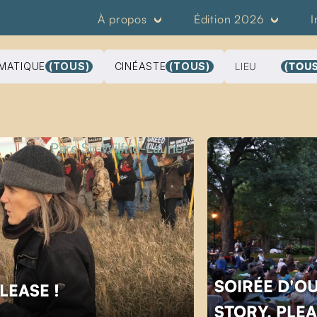
À propos
Édition 2026
I
MATIQUE
(TOUS)
CINÉASTE
(TOUS)
LIEU
(TOUS
Parc Sir-Wilfrid-Laurier
SOIRÉE D'O
PLEASE !
STORY, PLEA