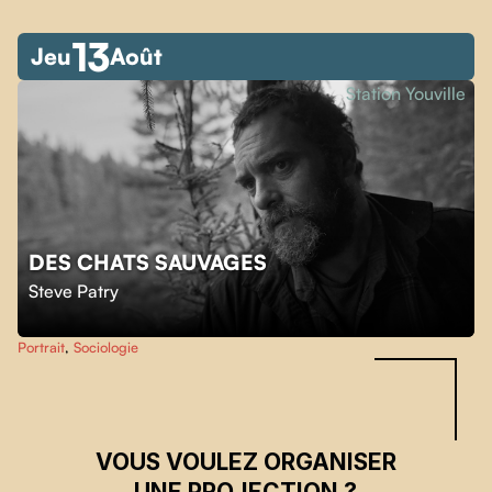
13
Jeu
Août
Station Youville
DES CHATS SAUVAGES
Skip back to main navigation
Steve Patry
Portrait
,
Sociologie
VOUS VOULEZ ORGANISER
UNE PROJECTION ?