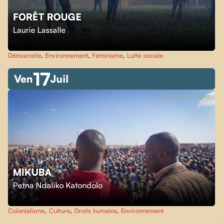
FORÊT ROUGE
Laurie Lassalle
Démocratie
,
Environnement
,
Féminisme
,
Lutte sociale
17
Ven
Juil
Square Viger
MIKUBA
Petna Ndaliko Katondolo
Colonialisme
,
Culture
,
Droits humains
,
Environnement