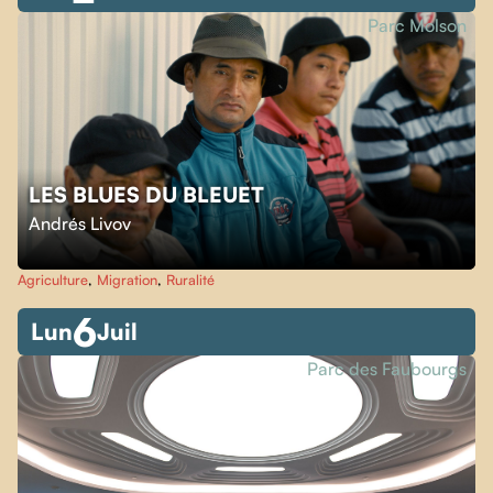
Parc Molson
LES BLUES DU BLEUET
Andrés Livov
Agriculture
,
Migration
,
Ruralité
6
Lun
Juil
Parc des Faubourgs