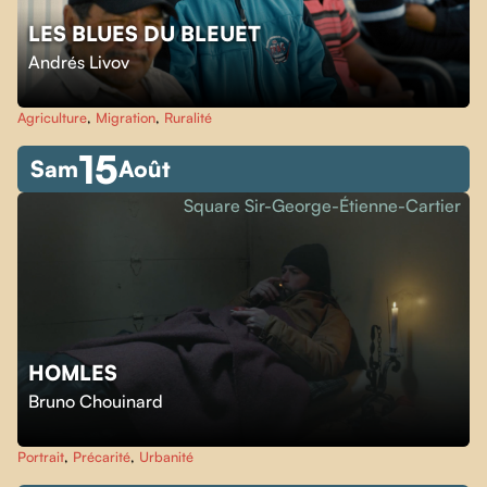
LES BLUES DU BLEUET
Andrés Livov
Agriculture
,
Migration
,
Ruralité
15
Sam
Août
Square Sir-George-Étienne-Cartier
HOMLES
Bruno Chouinard
Portrait
,
Précarité
,
Urbanité