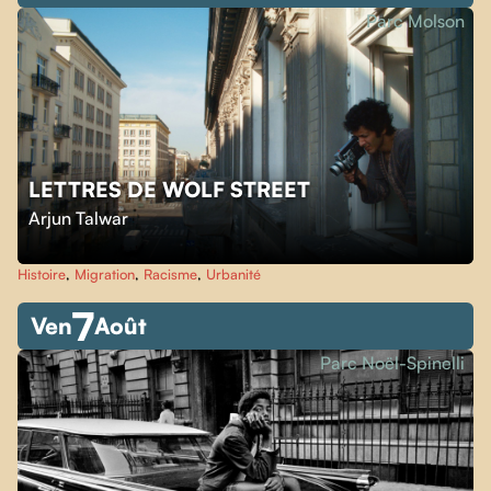
Parc Molson
LETTRES DE WOLF STREET
Arjun Talwar
Histoire
,
Migration
,
Racisme
,
Urbanité
7
Ven
Août
Parc Noël-Spinelli