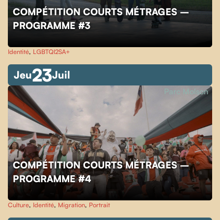
COMPÉTITION COURTS MÉTRAGES –
PROGRAMME #3
Identité
,
LGBTQI2SA+
23
Jeu
Juil
Parc Molson
COMPÉTITION COURTS MÉTRAGES –
PROGRAMME #4
Culture
,
Identité
,
Migration
,
Portrait