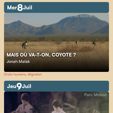
8
Mer
Juil
Parc Sir-Wilfrid-Laurier
MAIS OÙ VA-T-ON, COYOTE ?
Jonah Malak
Droits humains
,
Migration
9
Jeu
Juil
Parc Molson