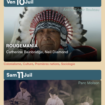
10
Ven
Juil
Aréna Edgar Rouleau
ROUGEMANIA
Catherine Bainbridge
,
Neil Diamond
Colonialisme
,
Culture
,
Premières nations
,
Sociologie
11
Sam
Juil
Parc Molson