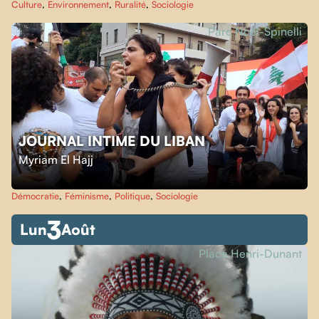
Culture
,
Environnement
,
Ruralité
,
Sociologie
Parc Noël-Spinelli
JOURNAL INTIME DU LIBAN
Myriam El Hajj
Démocratie
,
Féminisme
,
Politique
,
Sociologie
3
Lun
Août
Place Henri-Dunant