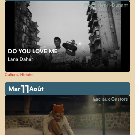
Place Henri-Dunant
DO YOU LOVE ME
Lana Daher
Culture
,
Histoire
11
Mar
Août
Lac aux Castors