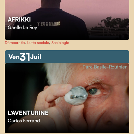
AFRIKKI
Gaëlle Le Roy
Démocratie
,
Lutte sociale
,
Sociologie
31
Ven
Juil
Parc Basile-Routhier
L'AVENTURINE
Carlos Ferrand