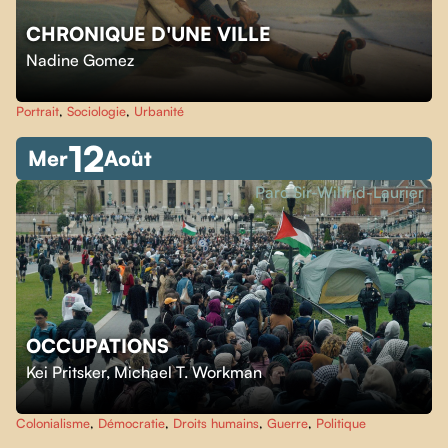
CHRONIQUE D'UNE VILLE
Nadine Gomez
Portrait
,
Sociologie
,
Urbanité
12
Mer
Août
Parc Sir-Wilfrid-Laurier
OCCUPATIONS
Kei Pritsker
,
Michael T. Workman
Colonialisme
,
Démocratie
,
Droits humains
,
Guerre
,
Politique