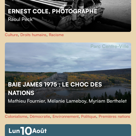
ERNEST COLE, PHOTOGRAPHE
Raoul Peck
Culture
,
Droits humains
,
Racisme
Parc Centre-Ville
BAIE JAMES 1975 : LE CHOC DES
NATIONS
Mathieu Fournier
,
Mélanie Lameboy
,
Myriam Berthelet
Colonialisme
,
Démocratie
,
Environnement
,
Politique
,
Premières nations
10
Lun
Août