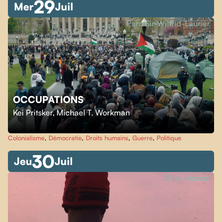
29
Mer
Juil
Parc Sir-Wilfrid-Laurier
OCCUPATIONS
Kei Pritsker
,
Michael T. Workman
Colonialisme
,
Démocratie
,
Droits humains
,
Guerre
,
Politique
30
Jeu
Juil
Parc Molson