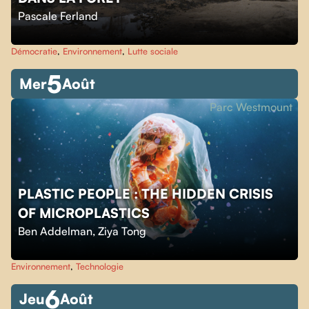
Pascale Ferland
Démocratie
,
Environnement
,
Lutte sociale
5
Mer
Août
Parc Westmount
PLASTIC PEOPLE : THE HIDDEN CRISIS
OF MICROPLASTICS
Ben Addelman
,
Ziya Tong
Environnement
,
Technologie
6
Jeu
Août