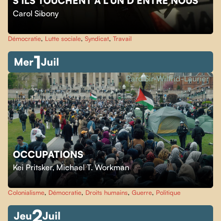
S'ILS TOUCHENT À L'UN D'ENTRE NOUS
Carol Sibony
Démocratie
,
Lutte sociale
,
Syndicat
,
Travail
1
Mer
Juil
Parc Sir-Wilfrid-Laurier
OCCUPATIONS
Kei Pritsker
,
Michael T. Workman
Colonialisme
,
Démocratie
,
Droits humains
,
Guerre
,
Politique
2
Jeu
Juil