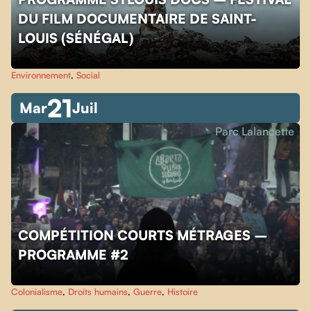
DU FILM DOCUMENTAIRE DE SAINT-
LOUIS (SÉNÉGAL)
Environnement
,
Social
21
Mar
Juil
Parc Lalancette
COMPÉTITION COURTS MÉTRAGES –
PROGRAMME #2
Colonialisme
,
Droits humains
,
Guerre
,
Histoire