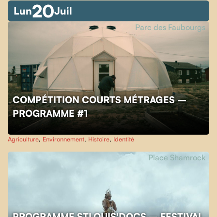
20
Lun
Juil
Parc des Faubourgs
COMPÉTITION COURTS MÉTRAGES –
PROGRAMME #1
Agriculture
,
Environnement
,
Histoire
,
Identité
Place Shamrock
PROGRAMME STLOUIS'DOCS – FESTIVAL