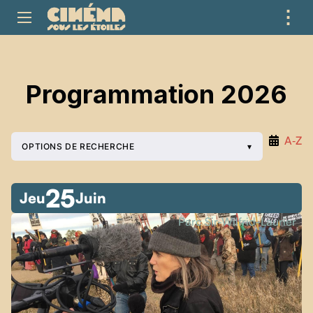
⋮
ME
Programmation 2026
A‑Z
OPTIONS DE RECHERCHE
25
Jeu
Juin
Parc Sir-Wilfrid-Laurier