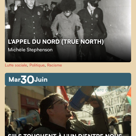
L'APPEL DU NORD (TRUE NORTH)
Michèle Stephenson
Lutte sociale
,
Politique
,
Racisme
30
Mar
Juin
Parc du Pélican