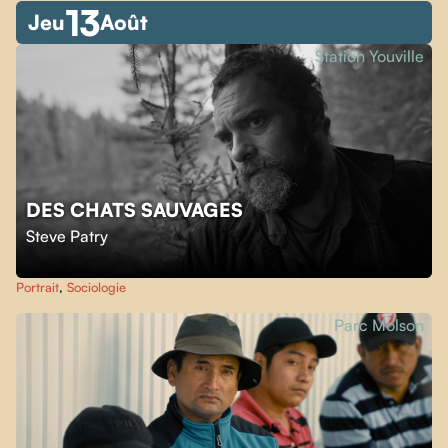
13
Jeu
Août
Station Youville
DES CHATS SAUVAGES
Steve Patry
Portrait
,
Sociologie
Parc Molson