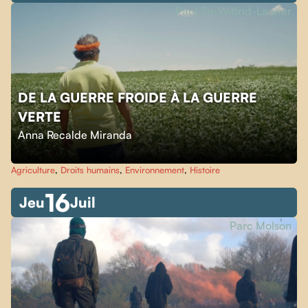
Parc Sir-Wilfrid-Laurier
DE LA GUERRE FROIDE À LA GUERRE
VERTE
Anna Recalde Miranda
Agriculture
,
Droits humains
,
Environnement
,
Histoire
16
Jeu
Juil
Parc Molson