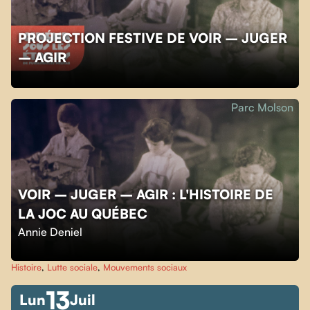
PROJECTION FESTIVE DE VOIR – JUGER
– AGIR
Parc Molson
VOIR – JUGER – AGIR : L'HISTOIRE DE
LA JOC AU QUÉBEC
Annie Deniel
Histoire
,
Lutte sociale
,
Mouvements sociaux
13
Lun
Juil