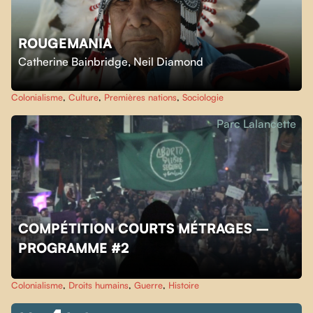
ROUGEMANIA
Catherine Bainbridge
,
Neil Diamond
Colonialisme
,
Culture
,
Premières nations
,
Sociologie
Parc Lalancette
COMPÉTITION COURTS MÉTRAGES –
PROGRAMME #2
Colonialisme
,
Droits humains
,
Guerre
,
Histoire