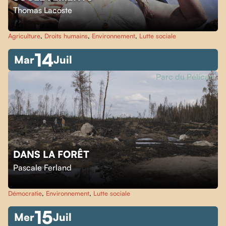
Thomas Lacoste
Agriculture
,
Droits humains
,
Environnement
,
Lutte sociale
14
Mar
Juil
Parc du Pélican
DANS LA FORÊT
Pascale Ferland
Démocratie
,
Environnement
,
Lutte sociale
15
Mer
Juil