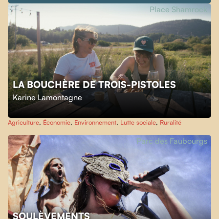
Place Shamrock
LA BOUCHÈRE DE TROIS-PISTOLES
Karine Lamontagne
Agriculture
,
Économie
,
Environnement
,
Lutte sociale
,
Ruralité
Parc des Faubourgs
SOULÈVEMENTS