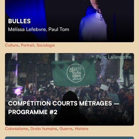
BULLES
Mélissa Lefebvre
,
Paul Tom
Culture
,
Portrait
,
Sociologie
Parc Lalancette
COMPÉTITION COURTS MÉTRAGES –
PROGRAMME #2
Colonialisme
,
Droits humains
,
Guerre
,
Histoire