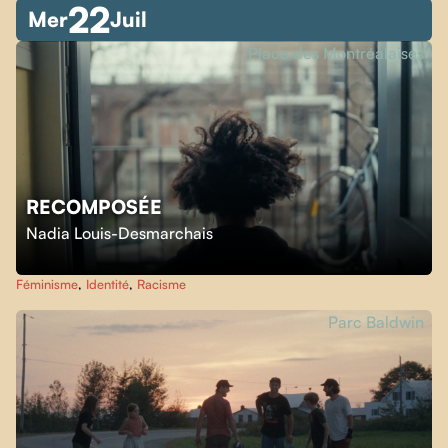
22
Mer
Juil
Place des Montréalaises
RECOMPOSÉE
Nadia Louis-Desmarchais
Féminisme
,
Identité
,
Racisme
Parc Baldwin