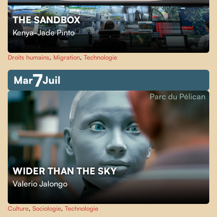
THE SANDBOX
Kenya-Jade Pinto
Droits humains
,
Migration
,
Technologie
7
Mar
Juil
Parc du Pélican
WIDER THAN THE SKY
Valerio Jalongo
Culture
,
Sociologie
,
Technologie