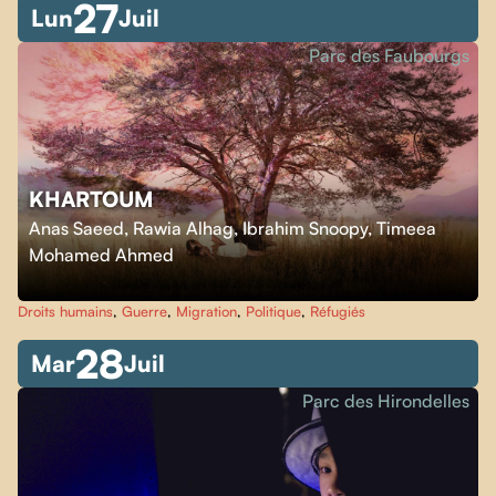
27
Lun
Juil
Parc des Faubourgs
KHARTOUM
Anas Saeed, Rawia Alhag, Ibrahim Snoopy, Timeea
Mohamed Ahmed
Droits humains
,
Guerre
,
Migration
,
Politique
,
Réfugiés
28
Mar
Juil
Parc des Hirondelles