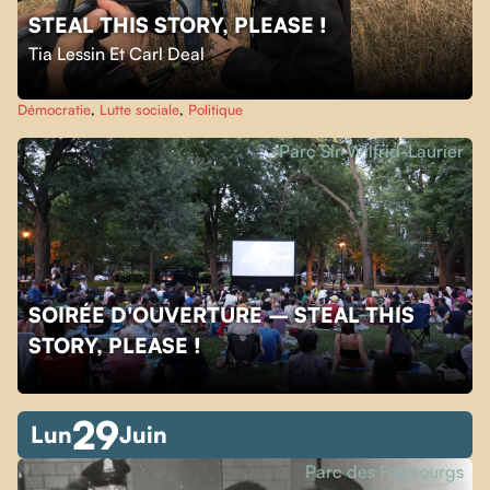
STEAL THIS STORY, PLEASE !
Tia Lessin Et Carl Deal
Démocratie
,
Lutte sociale
,
Politique
Parc Sir-Wilfrid-Laurier
SOIRÉE D'OUVERTURE – STEAL THIS
STORY, PLEASE !
29
Lun
Juin
Parc des Faubourgs