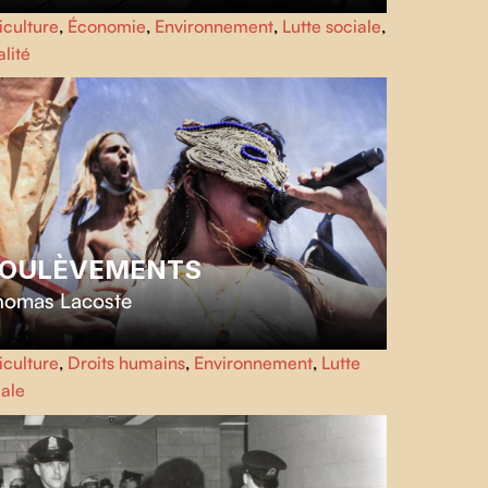
ec sa boucherie à Trois-Pistoles, Renée LeBlanc-Paulin
iculture
,
Économie
,
Environnement
,
Lutte sociale
,
entoure d'un réseau de femmes engagées qui l'aide à
lité
re vivre un circuit aussi fragile que nécessaire.
OULÈVEMENTS
homas Lacoste
portrait choral à 16 voix des
Soulèvements de la Terre
iculture
,
Droits humains
,
Environnement
,
Lutte
èlent la composition inédite des forces multiples
iale
ployées pour résister à la catastrophe écologique en
urs.