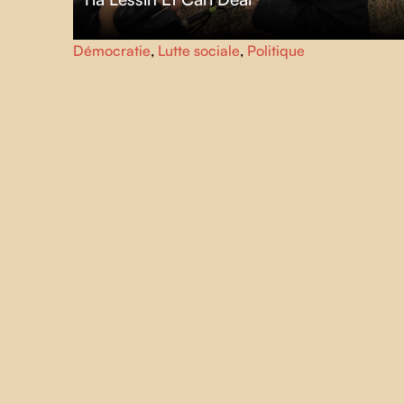
Ce film suit l'intrépide journaliste indépendante Amy
Démocratie
,
Lutte sociale
,
Politique
Goodman (
Democracy Now!
) sur une période de 30 ans,
alors qu'elle affronte les forces qui tentent de réduire au
silence les voix exclues du courant dominant.