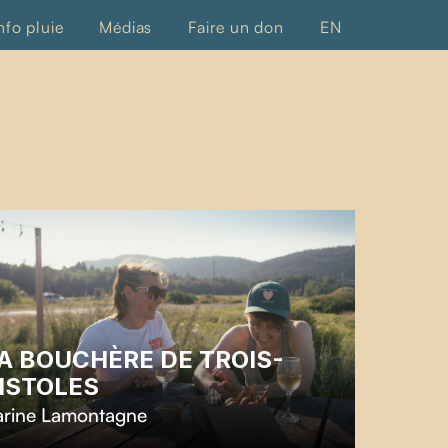
nfo pluie
Médias
Faire un don
EN
A BOUCHÈRE DE TROIS-
ISTOLES
arine Lamontagne