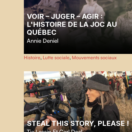
VOIR – JUGER – AGIR :
L'HISTOIRE DE LA JOC AU
QUÉBEC
Annie Deniel
Le film retrace l'histoire oubliée de la Jeunesse Ouvrière
Histoire
,
Lutte sociale
,
Mouvements sociaux
Catholique, mouvement social ancré dans les quartiers
populaires du Québec dès 1930 et explore son rôle dans
les luttes qui ont modelé le Québec au 20e siècle.
STEAL THIS STORY, PLEASE !
Tia Lessin Et Carl Deal