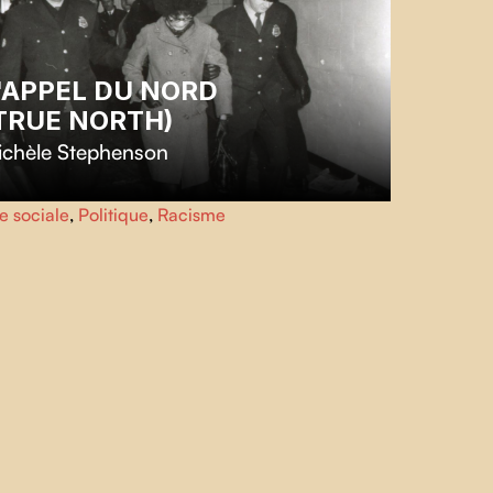
'APPEL DU NORD
TRUE NORTH)
ichèle Stephenson
 documentaire émouvant de Michèle Stephenson se
e sociale
,
Politique
,
Racisme
ncentre sur les manifestations étudiantes de 1969
tre le racisme à l'université Concordia de Montréal et
r contribution à l'histoire de la libération des Noirs.