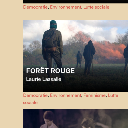
Dans la forêt
est un essai documentaire qui explore les
Démocratie
,
Environnement
,
Lutte sociale
liens profonds entre les humains, les animaux et la forêt.
FORÊT ROUGE
Laurie Lassalle
Dans une forêt française, un groupe d’anarchistes établit
Démocratie
,
Environnement
,
Féminisme
,
Lutte
une communauté éco-activiste et anticapitaliste. Mais
sociale
l’État a d’autres projets. Un film poétique et
révolutionnaire sur la liberté et les idéaux.