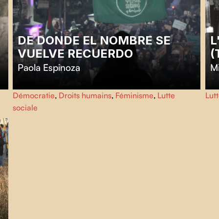
DE DONDE EL NOMBRE SE
L
VUELVE RECUERDO
(
Paola Espinoza
M
Graffitis, pochoirs, passants et insectes apparaissent et
Le
Démocratie
,
Droits humains
,
Féminisme
,
Lutte
Lutt
disparaissent sur un pont de Cuenca, une ville du sud de
co
sociale
l’Équateur, mettant au jour la violence de genre qui
con
persiste, au fil des années.
leu