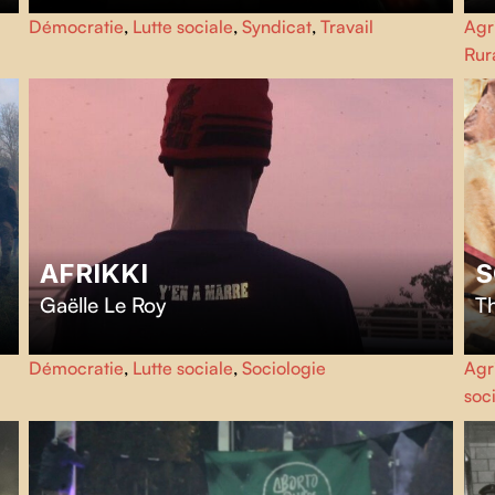
L’histoire de la lutte victorieuse pour la réintégration de
Av
Démocratie
,
Lutte sociale
,
Syndicat
,
Travail
Agr
Christian Porta, militant communiste et syndicaliste, après
s'
Rura
son licenciement illégal.
fai
AFRIKKI
S
Gaëlle Le Roy
T
Tourné en cinéma direct,
Afrikki
restitue une décennie de
Un 
Démocratie
,
Lutte sociale
,
Sociologie
Agr
luttes par les mouvements civiques et artistiques africains
rév
soc
des années 2010.
dé
co