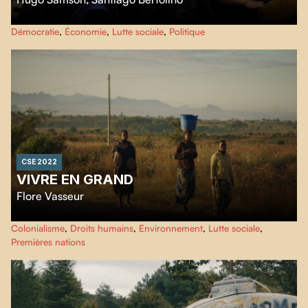
Carré rouge sur fond noir
suit de l’intérieur la crise étudiante de 2012 et
Démocratie
,
Économie
,
Lutte sociale
,
Politique
nous projette au cœur d’un des plus importants mouvements sociaux du
Québec. Avec un style de caméra vérité, nous suivons les membres de la
CLASSE dans le quotidien de leur lutte.
CSE 2022
VIVRE EN GRAND
Flore Vasseur
Une activiste indonésienne parcourt le monde pour rencontrer des jeunes
Colonialisme
,
Droits humains
,
Environnement
,
Lutte sociale
,
impliqué·e·s dans la lutte aux inégalités sociales et à la pollution.
Premières nations