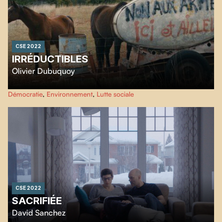
CSE 2022
IRRÉDUCTIBLES
Olivier Dubuquoy
Irréductibles
est un film sur des hommes et des femmes qui ont gagné des
Démocratie
,
Environnement
,
Lutte sociale
batailles qui semblaient perdues d'avance. Blocage de centrale nucléaire,
sabotage pour mettre fin à des pollutions en mer, ZAD pour protéger la
forêt, tous·tes ont en commun d’être victorieux·ses dans leur lutte.
CSE 2022
SACRIFIÉE
David Sanchez