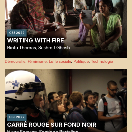
CSE 2022
WRITING WITH FIRE
Rintu Thomas
,
Sushmit Ghosh
Le Khabar Lahariya est une source d'information indienne unique en son
Démocratie
,
Féminisme
,
Lutte sociale
,
Politique
,
Technologie
genre. Téléphones intelligents en main, ces journalistes déterminées
confrontent les traditions des médias traditionnels, s'attaquant aux sujets les
plus chauds de l'actualité indienne tout en remaniant leur propre identité en
tant que Dalit.
CSE 2022
CARRÉ ROUGE SUR FOND NOIR
Hugo Samson
,
Santiago Bertolino