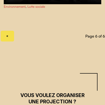
Flavie est une adolescente de 15 ans audacieuse et opiniâtre qui, pour
Environnement
,
Lutte sociale
défendre ses convictions sociales et environnementales, est prête à user de
la désobéissance civile quitte à faire face à la justice.
PREVIOUS PAGE
«
VOUS VOULEZ ORGANISER
UNE PROJECTION ?