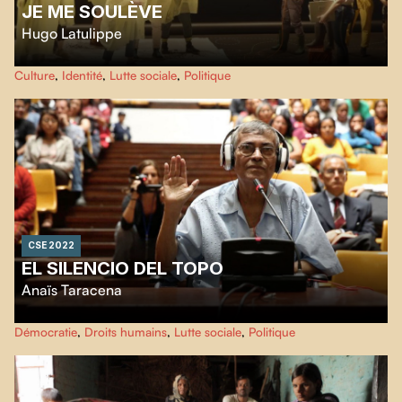
JE ME SOULÈVE
Hugo Latulippe
Vingt jeunes acteurs·trices sont réuni·e·s en laboratoire par les metteures en
Culture
,
Identité
,
Lutte sociale
,
Politique
scène Véronique et Gabrielle Côté afin de créer une œuvre collective. Sur
une année complète, ils fouillent la poésie contemporaine québécoise avec
l’objectif d’en tirer « l’esprit du temps ».
CSE 2022
EL SILENCIO DEL TOPO
Anaïs Taracena
Tout au long des années 1970, le journaliste Elías Barahona s’infiltre au
Démocratie
,
Droits humains
,
Lutte sociale
,
Politique
cœur du gouvernement militaire le plus répressif du Guatemala. En
cherchant à découvrir l'histoire de cet individu secret et unique,
El Silencio
del Topo
ouvre des fissures dans les murs du silence.