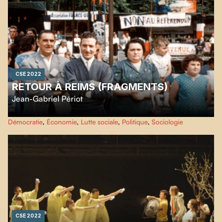
sur Camilo Torres, pionnier de la théologie de libération en Amérique latine.
CSE 2022
RETOUR À REIMS (FRAGMENTS)
Jean-Gabriel Périot
A travers l'essai autobiographique du sociologue et philosophe Didier
Démocratie
,
Économie
,
Lutte sociale
,
Politique
,
Sociologie
Eribon, interprété par Adèle Haenel,
Retour à Reims (Fragments)
raconte
en archives une histoire intime et politique du monde ouvrier français du
début des années 50 à aujourd’hui.
CSE 2022