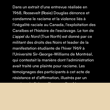
Dans un extrait d'une entrevue réalisée en
1968, Roosevelt (Rosie) Douglas dénonce et
condamne le racisme et la violence liés à
l'inégalité raciale au Canada, l'exploitation des
Caraïbes et l'histoire de l'esclavage. Le ton de
L'appel du Nord
(
True North
) est donné par ce
militant des droits des Noirs et leader de la
manifestation étudiante de l'hiver 1969 à
l'Université Sir-George-Williams de Montréal,
qui contestait la manière dont l'administration
avait traité une plainte pour racisme. Les
témoignages des participants à cet acte de
résistance et d'affirmation, illustrés par un
montage judicieux d'images d'archives,
ancrent cet événement décisif dans sa réalité
sociopolitique. À travers leurs dénonciations de
la violence, ces témoignages révèlent la
richesse culturelle de cette communauté