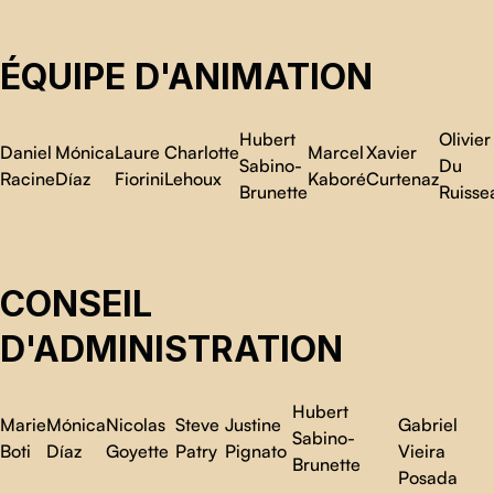
ÉQUIPE D'ANIMATION
Hubert
Olivier
Daniel
Mónica
Laure
Charlotte
Marcel
Xavier
Sabino-
Du
Racine
Díaz
Fiorini
Lehoux
Kaboré
Curtenaz
Brunette
Ruisse
CONSEIL
D'ADMINISTRATION
Hubert
Marie
Mónica
Nicolas
Steve
Justine
Gabriel
Sabino-
Boti
Díaz
Goyette
Patry
Pignato
Vieira
Brunette
Posada