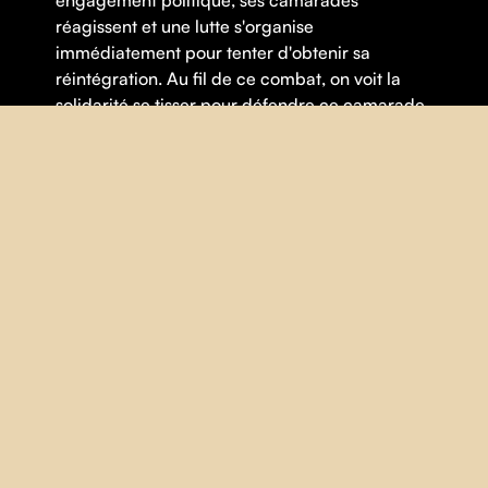
engagement politique, ses camarades
réagissent et une lutte s'organise
immédiatement pour tenter d'obtenir sa
réintégration. Au fil de ce combat, on voit la
solidarité se tisser pour défendre ce camarade
victime d'une injustice et les ouvriers
s'organiser pour résister à la répression
antisyndicale. Le film est une ode émouvante à
la classe ouvrière et au syndicalisme. C'est le
récit d'une lutte des classes rendue victorieuse
par le pouvoir de la solidarité ouvrière.
Thématique(s) :
Démocratie
,
Lutte sociale
,
Syndicat
,
Travail
FICHE