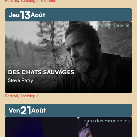
Portrait
,
Sociologie
,
Urbanité
13
Jeu
Août
Station Youville
DES CHATS SAUVAGES
Steve Patry
Portrait
,
Sociologie
21
Ven
Août
Parc des Hirondelles