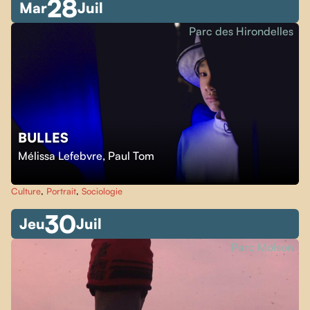
28
Mar
Juil
Parc des Hirondelles
BULLES
Mélissa Lefebvre
,
Paul Tom
Culture
,
Portrait
,
Sociologie
30
Jeu
Juil
Parc Molson