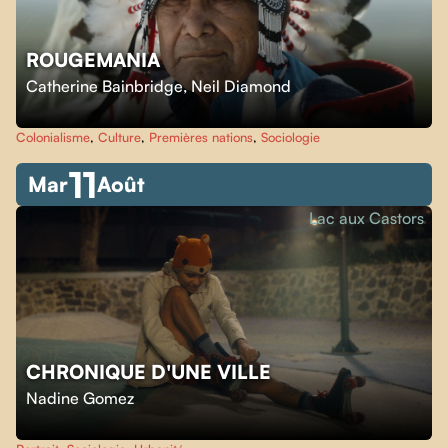
ROUGEMANIA
Catherine Bainbridge
,
Neil Diamond
Colonialisme
,
Culture
,
Premières nations
,
Sociologie
11
Mar
Août
Lac aux Castors
CHRONIQUE D'UNE VILLE
Nadine Gomez