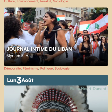
Culture
,
Environnement
,
Ruralité
,
Sociologie
Parc Noël-Spinelli
JOURNAL INTIME DU LIBAN
Myriam El Hajj
Démocratie
,
Féminisme
,
Politique
,
Sociologie
3
Lun
Août
Place Henri-Dunant