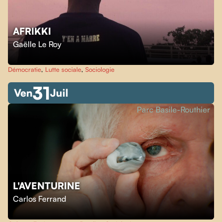
AFRIKKI
Gaëlle Le Roy
Démocratie
,
Lutte sociale
,
Sociologie
31
Ven
Juil
Parc Basile-Routhier
L'AVENTURINE
Carlos Ferrand