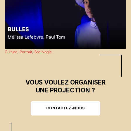
BULLES
Skip back to main navigation
Mélissa Lefebvre
,
Paul Tom
Culture
,
Portrait
,
Sociologie
VOUS VOULEZ ORGANISER
UNE PROJECTION ?
CONTACTEZ-NOUS