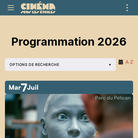
⋮
ME
Programmation 2026
A‑Z
OPTIONS DE RECHERCHE
7
Mar
Juil
Parc du Pélican