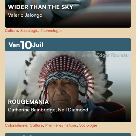
WIDER THAN THE SKY
Valerio Jalongo
Culture
,
Sociologie
,
Technologie
10
Ven
Juil
Aréna Edgar Rouleau
ROUGEMANIA
Catherine Bainbridge
,
Neil Diamond
Colonialisme
,
Culture
,
Premières nations
,
Sociologie