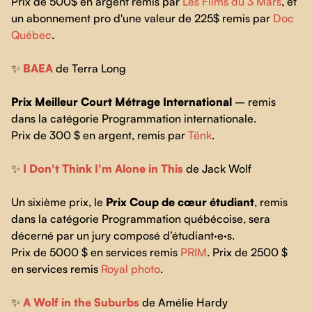
Prix de 500$ en argent remis par
Les Films du 3 Mars
, et
un abonnement pro d'une valeur de 225$ remis par
Doc
Québec
.
✨
BAEA
de Terra Long
Prix Meilleur Court Métrage International
– remis
dans la catégorie Programmation internationale.
Prix de 300 $ en argent, remis par
Tënk
.
✨
I Don't Think I'm Alone in This
de Jack Wolf
Un sixième prix, le
Prix Coup de cœur
étudiant
, remis
dans la catégorie Programmation québécoise, sera
décerné par un jury composé d’étudiant·e·s.
Prix de 5000 $ en services remis
PRIM
. Prix de 2500 $
en services remis
Royal photo
.
✨
A Wolf in the Suburbs
de Amélie Hardy