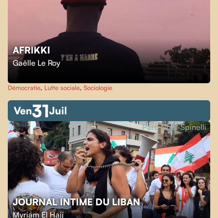
AFRIKKI
Gaëlle Le Roy
Démocratie
,
Lutte sociale
,
Sociologie
31
Ven
Juil
Parc Noël-Spinelli
JOURNAL INTIME DU LIBAN
Myriam El Hajj