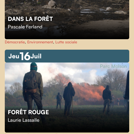
DANS LA FORÊT
Pascale Ferland
Démocratie
,
Environnement
,
Lutte sociale
16
Jeu
Juil
Parc Molson
FORÊT ROUGE
Laurie Lassalle