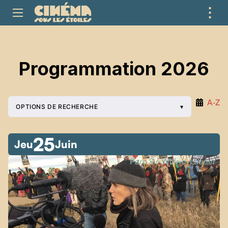
⋮
ME
Programmation 2026
A‑Z
OPTIONS DE RECHERCHE
25
Jeu
Juin
Parc Sir-Wilfrid-Laurier