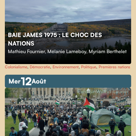
BAIE JAMES 1975 : LE CHOC DES
NATIONS
Mathieu Fournier
,
Mélanie Lameboy
,
Myriam Berthelet
Colonialisme
,
Démocratie
,
Environnement
,
Politique
,
Premières nations
12
Mer
Août
Parc Sir-Wilfrid-Laurier