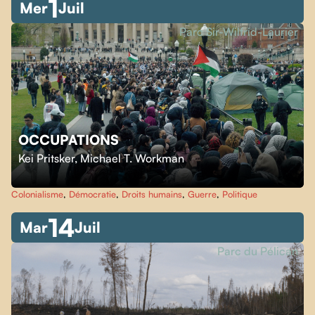
1
Mer
Juil
Parc Sir-Wilfrid-Laurier
OCCUPATIONS
Kei Pritsker
,
Michael T. Workman
Colonialisme
,
Démocratie
,
Droits humains
,
Guerre
,
Politique
14
Mar
Juil
Parc du Pélican