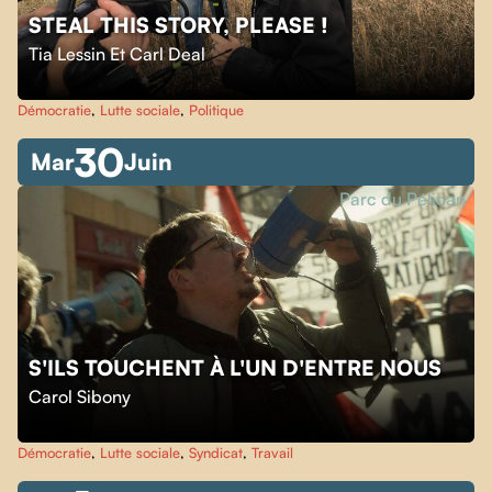
STEAL THIS STORY, PLEASE !
Tia Lessin Et Carl Deal
Démocratie
,
Lutte sociale
,
Politique
30
Mar
Juin
Parc du Pélican
S'ILS TOUCHENT À L'UN D'ENTRE NOUS
Carol Sibony
Démocratie
,
Lutte sociale
,
Syndicat
,
Travail