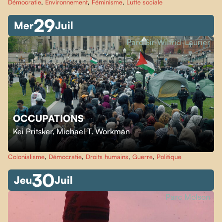
Démocratie
,
Environnement
,
Féminisme
,
Lutte sociale
29
Mer
Juil
Parc Sir-Wilfrid-Laurier
OCCUPATIONS
Kei Pritsker
,
Michael T. Workman
Colonialisme
,
Démocratie
,
Droits humains
,
Guerre
,
Politique
30
Jeu
Juil
Parc Molson