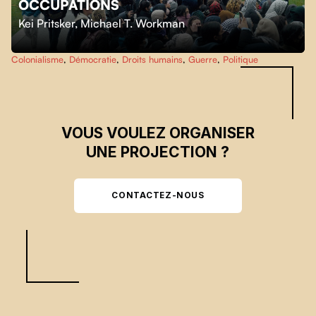
OCCUPATIONS
Skip back to main navigation
Kei Pritsker
,
Michael T. Workman
Colonialisme
,
Démocratie
,
Droits humains
,
Guerre
,
Politique
VOUS VOULEZ ORGANISER
UNE PROJECTION ?
CONTACTEZ-NOUS