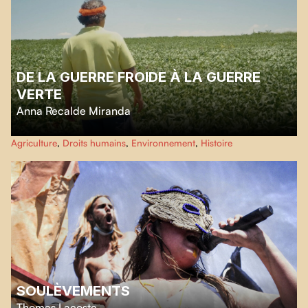
DE LA GUERRE FROIDE À LA GUERRE
VERTE
Anna Recalde Miranda
Enquête impressionnante, ce voyage intime en Amérique latine élabore une
Agriculture
,
Droits humains
,
Environnement
,
Histoire
généalogie du désastre écologique, à travers une contextualisation
historique et politique inédite.
SOULÈVEMENTS
Thomas Lacoste