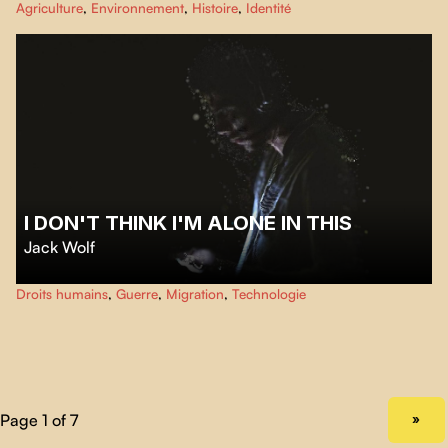
Agriculture
,
Environnement
,
Histoire
,
Identité
ses palmiers, qui a progressivement perdu son âme au fil du temps.
I DON'T THINK I'M ALONE IN THIS
Jack Wolf
Réfugié à Beyrouth, un jeune Palestinien ayant grandi en Syrie s'échappe de
Droits humains
,
Guerre
,
Migration
,
Technologie
l'ennui et de la solitude grâce à son téléphone portable. Alors que le régime
tombe, le jeune homme s'apprête à retrouver le vrai monde.
NEXT PAGE
»