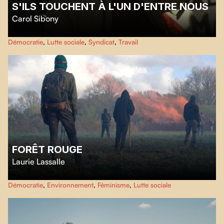
S'ILS TOUCHENT À L'UN D'ENTRE NOUS
Carol Sibony
L’histoire de la lutte victorieuse pour la réintégration de Christian Porta,
Démocratie
,
Lutte sociale
,
Syndicat
,
Travail
militant communiste et syndicaliste, après son licenciement illégal.
FORÊT ROUGE
Laurie Lassalle
Dans une forêt française, un groupe d’anarchistes établit une communauté
Démocratie
,
Environnement
,
Féminisme
,
Lutte sociale
éco-activiste et anticapitaliste. Mais l’État a d’autres projets. Un film
poétique et révolutionnaire sur la liberté et les idéaux.