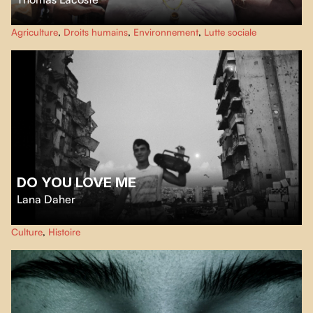
Un portrait choral à 16 voix des
Soulèvements de la Terre
révèlent la
Agriculture
,
Droits humains
,
Environnement
,
Lutte sociale
composition inédite des forces multiples déployées pour résister à la
catastrophe écologique en cours.
DO YOU LOVE ME
Lana Daher
Conçu à partir d’archives diverses produites dans les sept dernières
Culture
,
Histoire
décennies, cet hommage ludique offre un trajet personnel, non linéaire et
fragmenté dans la mémoire intime et collective du Liban.