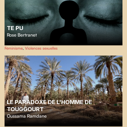
TE PU
Rose Bertranet
L'anonymat d'un clavier, une identité piratée, une haine pixélisée.
TE PU
Féminisme
,
Violences sexuelles
dénonce les violences en ligne, à travers les témoignages de deux victimes.
LE PARADOXE DE L'HOMME DE
TOUGGOURT
Oussama Ramdane
Ce film explore l'histoire de Touggourt, une ville autrefois bâtie de et pour