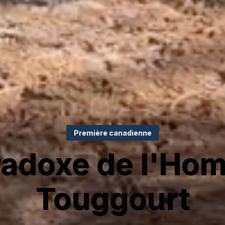
Première canadienne
radoxe de l'Ho
Touggourt