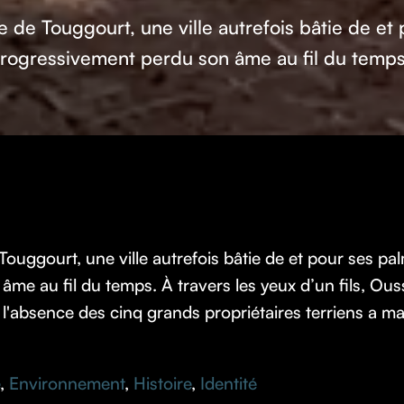
re de Touggourt, une ville autrefois bâtie de et
rogressivement perdu son âme au fil du temp
 Touggourt, une ville autrefois bâtie de et pour ses pal
me au fil du temps. À travers les yeux d’un fils, Ous
bsence des cinq grands propriétaires terriens a marqu
,
Environnement
,
Histoire
,
Identité