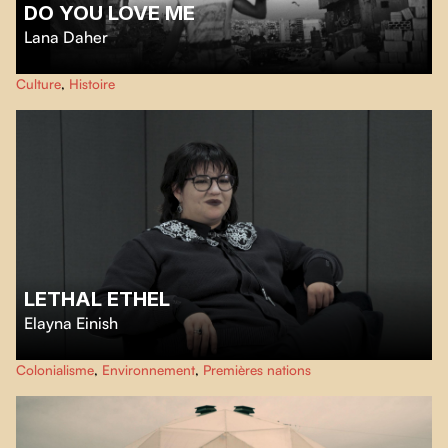
DO YOU LOVE ME
Lana Daher
Conçu à partir d’archives diverses produites dans les sept dernières
Culture
,
Histoire
décennies, cet hommage ludique offre un trajet personnel, non linéaire et
fragmenté dans la mémoire intime et collective du Liban.
LETHAL ETHEL
Elayna Einish
Ethel Mortelle
est un documentaire fictif mêlant horreur et humour,
Colonialisme
,
Environnement
,
Premières nations
retraçant l'histoire d'une vampire naskapie qui tue pour protéger sa terre et
sa culture.