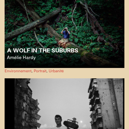
A WOLF IN THE SUBURBS
Amélie Hardy
Bienvenue à Mississauga où l’herbe des pelouses ne dépasse jamais 20 cm.
Environnement
,
Portrait
,
Urbanité
Sauf chez Wolf Ruck, devenu malgré lui le héros improbable d’un combat
absurde: sauver sa pelouse sauvage.