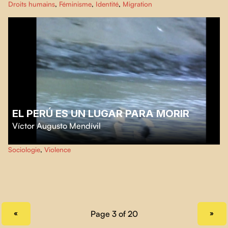
Droits humains
,
Féminisme
,
Identité
,
Migration
femmes vietnamiennes au Québec depuis 1975, explorant comment les
écarts culturels et temporels transforment leur identité.
EL PERÚ ES UN LUGAR PARA MORIR
Víctor Augusto Mendívil
À partir d’images d’archives et d’une lettre adressée à son fils, entre
Sociologie
,
Violence
désenchantement, mémoire et fragile espoir, un cinéaste interroge le pays
dont il héritera.
PREVIOUS PAGE
NEXT PAGE
«
»