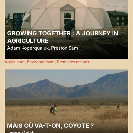
GROWING TOGETHER : A JOURNEY IN
AGRICULTURE
Adam Koperqualuk
,
Preston Sam
Preston et Adam cultivent sous un dôme géodésique malgré les rigueurs du
Agriculture
,
Environnement
,
Premières nations
climat nordique, offrant leurs récoltes à leur communauté et transmettant
un savoir-faire essentiel vers l'autosuffisance alimentaire.
MAIS OÙ VA-T-ON, COYOTE ?
Jonah Malak