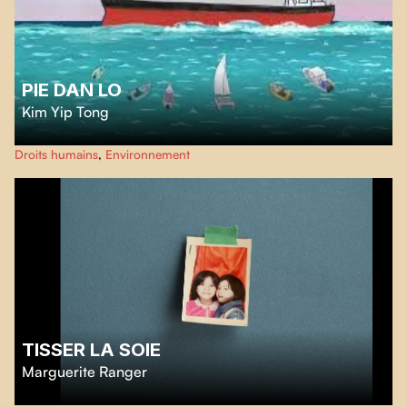
PIE DAN LO
Kim Yip Tong
Le 25 juillet 2020, le vraquier MV Wakashio s’échoue sur le récif de la côte
Droits humains
,
Environnement
Est de l'île Maurice. Douze jours plus tard, le pétrole se déverse, provoquant
la pire catastrophe écologique jamais survenue dans la région.
TISSER LA SOIE
Marguerite Ranger
Entre souvenirs et confessions,
Tisser la soie
suit trois générations de