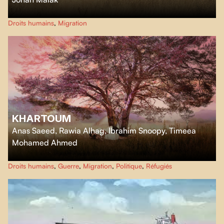
Depuis douze ans, Marisela et Ely organisent, avec leur groupe de
Droits humains
,
Migration
bénévoles, les
Águilas del Desierto
, des missions de recherche et de
sauvetage dans le désert américano-mexicain.
KHARTOUM
Anas Saeed, Rawia Alhag, Ibrahim Snoopy, Timeea
Mohamed Ahmed
Forcés de quitter le Soudan pour l'Afrique de l'Est après l'éclatement de la
Droits humains
,
Guerre
,
Migration
,
Politique
,
Réfugiés
guerre, cinq citoyen.ne.s de Khartoum rejouent leurs histoires de vie.