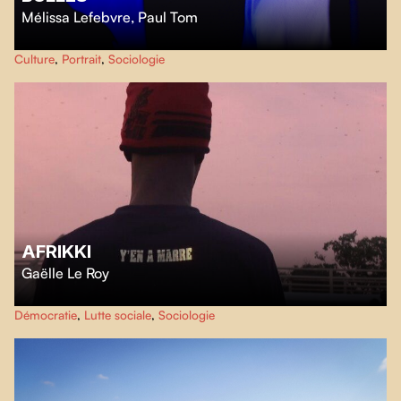
Mélissa Lefebvre
,
Paul Tom
Bulles
donne la parole à des adolescent.e.s autistes qui nous invitent dans
Culture
,
Portrait
,
Sociologie
leurs mondes imaginaires.
AFRIKKI
Gaëlle Le Roy
Tourné en cinéma direct,
Afrikki
restitue une décennie de luttes par les
Démocratie
,
Lutte sociale
,
Sociologie
mouvements civiques et artistiques africains des années 2010.