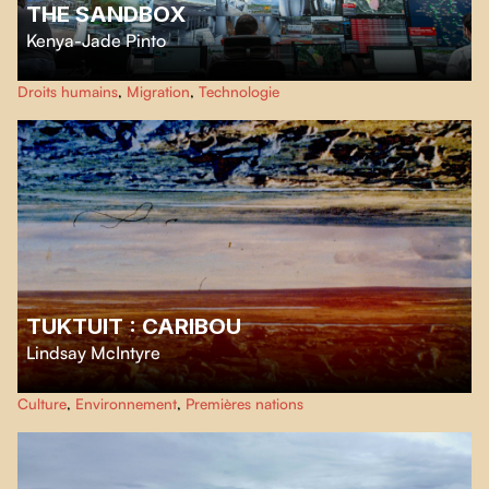
THE SANDBOX
Kenya-Jade Pinto
À travers des témoignages de survivant.e.s, de journalistes et de témoins,
Droits humains
,
Migration
,
Technologie
The Sandbox
explore le contrôle moderne des frontières, où la surveillance,
l’IA et la militarisation décident de qui vit et qui meurt.
TUKTUIT : CARIBOU
Lindsay McIntyre
Ce documentaire expérimental explore les liens étroits et durables entre les
Culture
,
Environnement
,
Premières nations
Inuits, le caribou, le lichen et l'utilisation du territoire.