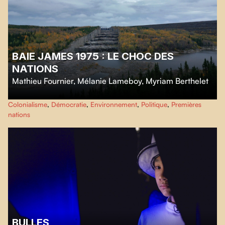
BAIE JAMES 1975 : LE CHOC DES
NATIONS
Mathieu Fournier
,
Mélanie Lameboy
,
Myriam Berthelet
Ce film nous ramène à l’origine de deux grandes révolutions : l’expansion
Colonialisme
,
Démocratie
,
Environnement
,
Politique
,
Premières
fulgurante d’Hydro-Québec avec la construction du complexe La Grande,
nations
et l’éveil des nations autochtones du Nord du Québec.
BULLES