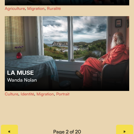
L’été au Lac-Saint-Jean, les champs se teintent de bleu. Les cueilleurs et les
Agriculture
,
Migration
,
Ruralité
cueilleuses de tout acabit s’empressent de ramasser les bleuets avant le
premier gel d’automne.
LA MUSE
Wanda Nolan
Prenez la route de Terre-Neuve en compagnie de la photographe Ting Ting
Culture
,
Identité
,
Migration
,
Portrait
Chen et de sa muse, Robert Tilley, pour examiner avec eux les notions de
mémoire et d’identité, ainsi que la puissance des liens créatifs.
PREVIOUS PAGE
NEXT PAGE
«
»