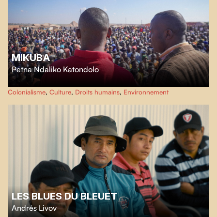
MIKUBA
Petna Ndaliko Katondolo
Mikuba
nous transporte dans les veines de cobalt de Kolwezi, où les
Colonialisme
,
Culture
,
Droits humains
,
Environnement
mineurs artisanaux gardent farouchement leur héritage ancestral.
LES BLUES DU BLEUET
Andrés Livov