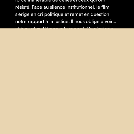
résisté. Face au silence institutionnel, le film
s’érige en cri politique et remet en question
notre rapport à la justice. Il nous oblige à voir…
et à ne plus détourner le regard. Ce n’est pas
du passé. C’est maintenant.
Thématique(s) :
Démocratie
,
Droits humains
,
Racisme
,
Violence
FICHE
RÉALISATION |
Will Prosper
ANNÉE |
2025
PAYS |
Québec
DURÉE |
10 minutes