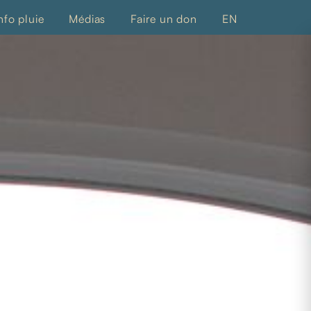
nfo pluie
Médias
Faire un don
EN