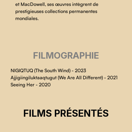
et MacDowell, ses œuvres intègrent de
prestigieuses collections permanentes
mondiales.
FILMOGRAPHIE
NIGIQTUQ (The South Wind) - 2023
Ajjigiingiluktaaqtugut (We Are All Different) - 2021
Seeing Her - 2020
TUKTUIT : CARIBOU
FILMS PRÉSENTÉS
Lindsay McIntyre
CSE 2026