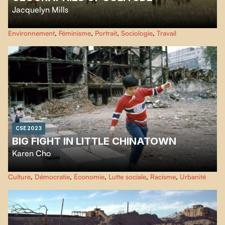
Jacquelyn Mills
Utilisant un vaste éventail de techniques cinématographiques écologiques
Environnement
,
Féminisme
,
Portrait
,
Sociologie
,
Travail
et novatrices,
Géographies de la solitude
est une immersion ludique et
respectueuse dans le riche écosystème de l’île de Sable ainsi que dans la vie
d'une naturaliste et une environnementaliste qui y habite depuis plus de 40
ans
CSE 2023
BIG FIGHT IN LITTLE CHINATOWN
Karen Cho
Haute tension à Chinatown
documente la lutte collective pour sauver les
Culture
,
Démocratie
,
Économie
,
Lutte sociale
,
Racisme
,
Urbanité
quartiers chinois à travers l'Amérique du Nord. D'un océan à l'autre, le film
suit les communautés des quartiers chinois qui résistent à l'effacement actif.