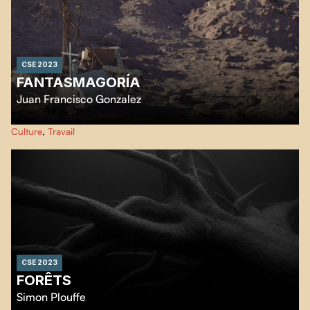
CSE 2023
FANTASMAGORÍA
Juan Francisco Gonzalez
Au milieu du désert d'Atacama à travers les vestiges de la dernière industrie
Culture
,
Travail
de salpêtre, où les habitants sont témoins du déclin de l'industrialisation
dans le point géographique le plus sec du monde.
CSE 2023
FORÊTS
Simon Plouffe