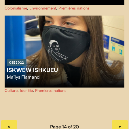
Cette exploration d’un réservoir hydroélectrique situé en territoire Innu non
Colonialisme
,
Environnement
,
Premières nations
cédé témoigne de l’urgence climatique à travers de multiples récits qui
racontent le rapport d'une communauté à son territoire.
CSE 2022
ISKWEW ISHKUEU
Maïlys Flamand
Une jeune femme témoigne de son parcours, qui l’a menée de sa
Culture
,
Identité
,
Premières nations
communauté d’origine en milieu urbain. Après avoir vécu un choc culturel
en ville, c’est là qu’elle désire vivre dorénavant. Iskwew-ishkueu : un film
tout en douceur né d’une force de résilience.
PREVIOUS PAGE
NEXT PAGE
«
»