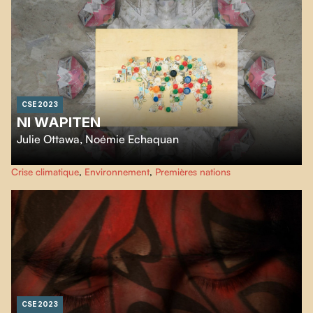
habités, révélant sa transformation personnelle par la résonance de ses
souvenirs dans le présent.
CSE 2023
NI WAPITEN
Julie Ottawa
,
Noémie Echaquan
Ni Wapiten est un plaidoyer pour un plus grand respect de la Terre mère.
Crise climatique
,
Environnement
,
Premières nations
Dans ce film poétique, on suit le parcours d'un enfant à travers les bois
jusqu'au dépotoir de sa communauté. De façon ludique, il réutilise les
déchets pour y construire un ours, symbole de la nature.
CSE 2023