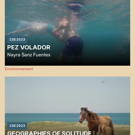
CSE 2023
PEZ VOLADOR
Nayra Sanz Fuentes
Pendant des siècles, les poissons volants ont été compris comme des
Environnement
symboles de liberté et de réussite. Ce sont des animaux uniques qui nagent
et volent, reflétant la possibilité de l'espoir. Leur transit a été compris comme
un voyage d'observation à travers la nature, mais l'impact des êtres humains
et de la technologie augmente, transformant l'environnement.
CSE 2023
GEOGRAPHIES OF SOLITUDE