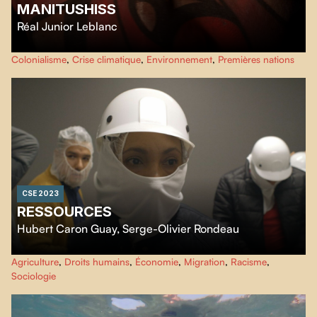
MANITUSHISS
Réal Junior Leblanc
Slam cinématographique d'une puissant manifeste, fort d'une maîtrise des
Colonialisme
,
Crise climatique
,
Environnement
,
Premières nations
mots dans la langue imposée par la colonisation, ce film exprime une
critique de notre rapport à la Terre-Mère.
CSE 2023
RESSOURCES
Hubert Caron Guay
,
Serge-Olivier Rondeau
Resources
s’intéresse aux conditions d’existence d’humains, d’animaux et
Agriculture
,
Droits humains
,
Économie
,
Migration
,
Racisme
,
de végétaux liés entre eux par la chaîne d’abattage et de transformation de
Sociologie
viande. En suivant différents acteurs captés par cette chaîne, le film observe
un état de précarité partagé au-delà des frontières de l’espèce.