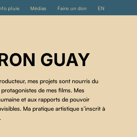
nfo pluie
Médias
Faire un don
EN
RON GUAY
 producteur, mes projets sont nourris du
 protagonistes de mes films. Mes
n humaine et aux rapports de pouvoir
isibles. Ma pratique artistique s’inscrit à
.