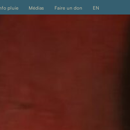
nfo pluie
Médias
Faire un don
EN