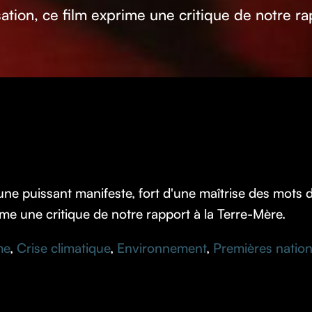
ation, ce film exprime une critique de notre r
e puissant manifeste, fort d'une maîtrise des mots 
rime une critique de notre rapport à la Terre-Mère.
me
,
Crise climatique
,
Environnement
,
Premières natio