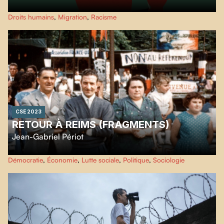
Chaque année, plus de 400 enfants arrivent seul·e·s, à la frontière
Droits humains
,
Migration
,
Racisme
canadienne, pour demander le statut de réfugié·e. Craignant pour leur vie,
Afshin, Alain et Patricia ont quitté leur pays, sans leurs parents, alors qu’ils
et elle n’étaient que des enfants, avec l’espoir d’une vie meilleure au
Canada.
CSE 2023
RETOUR À REIMS (FRAGMENTS)
Jean-Gabriel Périot
À travers l'essai autobiographique du sociologue et philosophe Didier
Démocratie
,
Économie
,
Lutte sociale
,
Politique
,
Sociologie
Eribon, interprété par Adèle Haenel,
Retour à Reims (Fragments)
raconte
en archives une histoire intime et politique du monde ouvrier français du
début des années 50 à aujourd’hui.