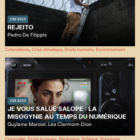
CSE 2023
REJEITO
Pedro De Filippis
Après la plus importante rupture de barrage minier de l’histoire, de
Colonialisme
,
Crise climatique
,
Droits humains
,
Environnement
nouveaux effondrements menacent des millions de personnes au Brésil. Un
conseiller d’État confronte le modus operandi du gouvernement, tandis que
les réfugiés du barrage résistent aux abus des compagnies minières dans
leurs communautés menacées.
CSE 2023
JE VOUS SALUE SALOPE : LA
MISOGYNIE AU TEMPS DU NUMÉRIQUE
Guylaine Maroist
,
Léa Clermont-Dion
Je vous salue salope : La misogynie au temps du numérique
nous
Criminalité
,
Droits humains
,
Féminisme
,
Politique
,
Sociologie
,