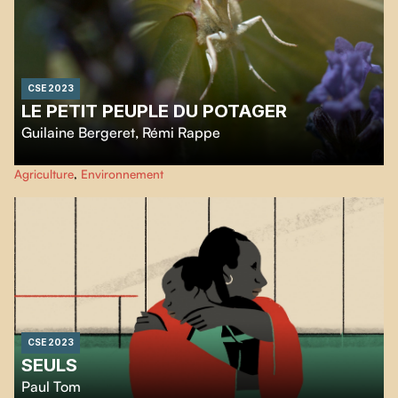
CSE 2023
LE PETIT PEUPLE DU POTAGER
Guilaine Bergeret
,
Rémi Rappe
En plongeant au coeur d’un potager sans pesticides et autres produits
Agriculture
,
Environnement
chimiques, nous découvrons des milliers de vies minuscules qui
s’organisent, comme dans une microsociété.
CSE 2023
SEULS
Paul Tom