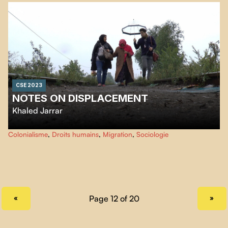
de milliers de milans noirs, un oiseau de proie majestueux essentiel à
l’écosystème de la ville.
CSE 2023
NOTES ON DISPLACEMENT
Khaled Jarrar
Les nouvelles sont remplies d'images inquiétantes de bateaux surchargés et
Colonialisme
,
Droits humains
,
Migration
,
Sociologie
de vastes tentes de campement. Mais que savons-nous vraiment de ce que
vivent les réfugiés ?
Notes on Displacement
nous plonge dans un exil
éprouvant.
PREVIOUS PAGE
NEXT PAGE
«
»