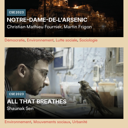
CSE 2023
NOTRE-DAME-DE‑L'ARSENIC
Christian Mathieu Fournier
,
Martin Frigon
Plongez au cœur de la mouvance sociale inédite dont Rouyn-Noranda a été
Démocratie
,
Environnement
,
Lutte sociale
,
Sociologie
le théâtre en 2022 à la suite des révélations de la santé publique sur les taux
anormalement élevés d’arsenic dans l'air.
CSE 2023
ALL THAT BREATHES
Shaunak Sen
Depuis leur hôpital de fortune situé à New Delhi, alors que la toxicité de
Environnement
,
Mouvements sociaux
,
Urbanité
l'environnement et les troubles civils s'intensifient, deux frères prennent soin