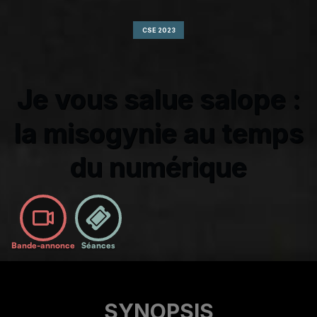
CSE 2023
Je vous salue salope :
la misogynie au temps
du numérique
Bande-annonce
Séances
SYNOPSIS