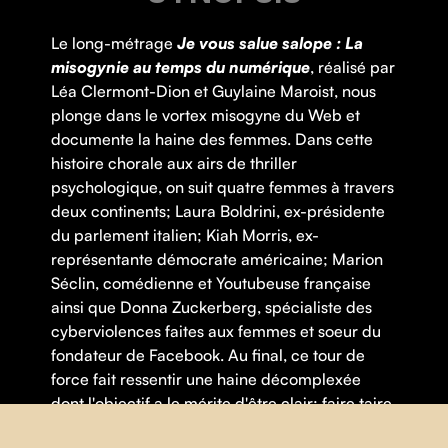
Le long-métrage
Je vous salue salope : La
misogynie au temps du numérique
, réalisé par
Léa Clermont-Dion et Guylaine Maroist, nous
plonge dans le vortex misogyne du Web et
documente la haine des femmes. Dans cette
histoire chorale aux airs de thriller
psychologique, on suit quatre femmes à travers
deux continents; Laura Boldrini, ex-présidente
du parlement italien; Kiah Morris, ex-
représentante démocrate américaine; Marion
Séclin, comédienne et Youtubeuse française
ainsi que Donna Zuckerberg, spécialiste des
cyberviolences faites aux femmes et soeur du
fondateur de Facebook. Au final, ce tour de
force fait ressentir une haine décomplexée
dont l'objectif a le mérite d'être clair: faire taire
celles qui rayonnent. Certaines tomberont sous