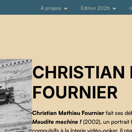
À propos
Édition 2026
I
CHRISTIAN
FOURNIER
Christian Mathieu Fournier
fait ses d
Maudite machine !
(2002), un portrait 
compulsifs à la loterie vidéo-poker. Il ré