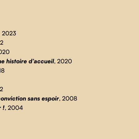
, 2023
22
2020
e histoire d’accueil
, 2020
18
12
onviction sans espoir
, 2008
 !
, 2004