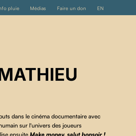
nfo pluie
Médias
Faire un don
EN
 MATHIEU
ébuts dans le cinéma documentaire avec
humain sur l'univers des joueurs
alise ensuite
Make money, salut bonsoir !