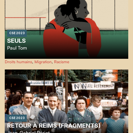
CSE 2023
SEULS
Paul Tom
Chaque année, plus de 400 enfants arrivent seul·e·s, à la frontière
Droits humains
,
Migration
,
Racisme
canadienne, pour demander le statut de réfugié·e. Craignant pour leur vie,
Afshin, Alain et Patricia ont quitté leur pays, sans leurs parents, alors qu’ils
et elle n’étaient que des enfants, avec l’espoir d’une vie meilleure au
Canada.
CSE 2023
RETOUR À REIMS (FRAGMENTS)
Jean-Gabriel Périot