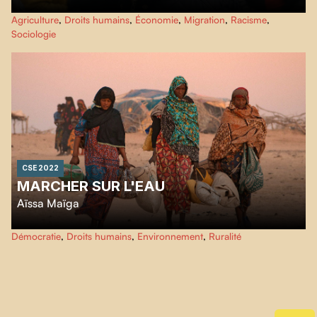
Resources
s’intéresse aux conditions d’existence d’humains, d’animaux et
Agriculture
,
Droits humains
,
Économie
,
Migration
,
Racisme
,
de végétaux liés entre eux par la chaîne d’abattage et de transformation de
Sociologie
viande. En suivant différents acteurs captés par cette chaîne, le film observe
un état de précarité partagé au-delà des frontières de l’espèce.
CSE 2022
MARCHER SUR L'EAU
Aïssa Maïga
Au nord du Niger, le village de Tatiste est victime du réchauffement
Démocratie
,
Droits humains
,
Environnement
,
Ruralité
climatique et ses habitant.e.s se déplacent quotidiennement pour avoir
accès à l’eau. Or, il suffirait d'un forage pour apporter l’eau au centre du
village.