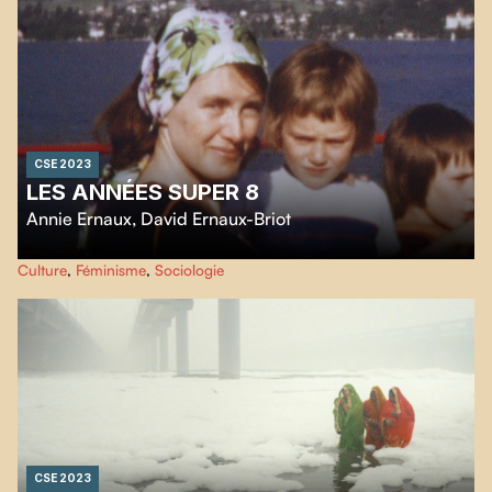
CSE 2023
LES ANNÉES SUPER 8
Annie Ernaux
,
David Ernaux-Briot
Les films Super 8 pris par l'écrivaine
Annie Ernaux
entre 1972 et 1981 sont
Culture
,
Féminisme
,
Sociologie
des archives familiales, mais aussi le témoignage d’une classe sociale dans la
décennie qui suit 1968.
CSE 2023