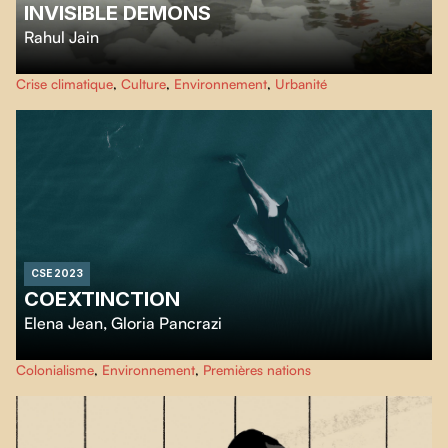
INVISIBLE DEMONS
Rahul Jain
Les conséquences catastrophiques du capitalisme sur la pollution à New
Crise climatique
,
Culture
,
Environnement
,
Urbanité
Delhi et son impact sur la santé de ses habitants.
CSE 2023
COEXTINCTION
Elena Jean
,
Gloria Pancrazi
Du nord de l'île de Vancouver à la rivière Sanke de l'Oregon, deux cinéastes
Colonialisme
,
Environnement
,
Premières nations
passionnées se connectent avec des militants, des dirigeants autochtones et
des scientifiques de renom pour comprendre le sort des orques et trouver
des solutions à nos menaces environnementales les plus pressantes.