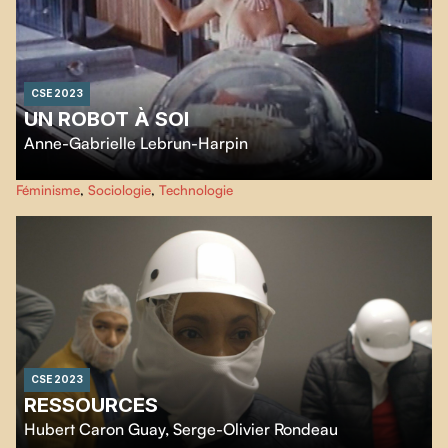
CSE 2023
UN ROBOT À SOI
Anne-Gabrielle Lebrun-Harpin
Par le réemploi de publicités d'électroménagers et d’archives télévisuelles,
Féminisme
,
Sociologie
,
Technologie
cet essai rétrofuturiste féministe interroge les discours capitaliste des années
1940 à 1970 afin d'examiner la relation entre les femmes et les technologies.
CSE 2023
RESSOURCES
Hubert Caron Guay
,
Serge-Olivier Rondeau