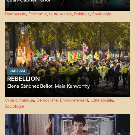
À travers l'essai autobiographique du sociologue et philosophe Didier
Démocratie
,
Économie
,
Lutte sociale
,
Politique
,
Sociologie
Eribon, interprété par Adèle Haenel,
Retour à Reims (Fragments)
raconte
en archives une histoire intime et politique du monde ouvrier français du
début des années 50 à aujourd’hui.
CSE 2023
REBELLION
Elena Sánchez Bellot
,
Maia Kenworthy
Rebellion
raconte l'arrière-scène de Extinction Rebellion depuis son
Crise climatique
,
Démocratie
,
Environnement
,
Lutte sociale
,
lancement en 2018. Avec un accès sans précédent, les cinéastes suivent un
Sociologie
groupe d'allié.e.s improbables et capturent le drame humain des
mouvements sociaux de première main.