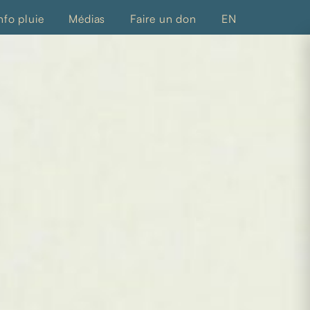
nfo pluie
Médias
Faire un don
EN