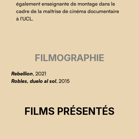
également enseignante de montage dans le
cadre de la maîtrise de cinéma documentaire
à l'UCL.
FILMOGRAPHIE
Rebellion
, 2021
Robles, duelo al sol
, 2015
REBELLION
FILMS PRÉSENTÉS
Elena Sánchez Bellot, Maia Kenworthy
CSE 2023