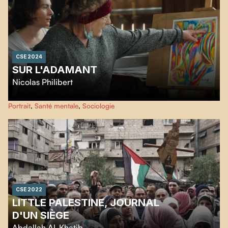
CSE 2024
SUR L'ADAMANT
Nicolas Philibert
L'Adamant, un Centre de Jour unique flottant sur la Seine à Paris, accueille
Portrait
,
Santé mentale
,
Sociologie
des adultes souffrant de troubles psychiques, offrant un environnement
thérapeutique. Ce film explore les rencontres entre patients et soignants,
résistant à la déshumanisation de la psychiatrie.
CSE 2022
LITTLE PALESTINE, JOURNAL
D'UN SIÈGE
Abdallah Al-Khatib