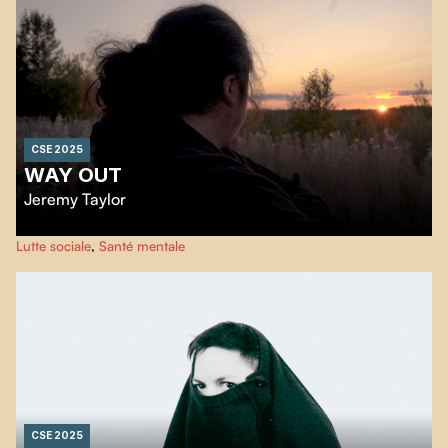
CSE 2025
WAY OUT
Jeremy Taylor
S'en sortir
explore les ténèbres mentales et le chemin du rétablissement,
Lutte sociale
,
Santé mentale
brisant le silence sur la stigmatisation en santé mentale.
CSE 2025