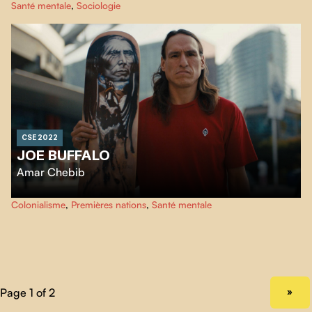
Santé mentale
,
Sociologie
cette année-là, Mario a plongé ses ami·e·s et ses proches dans un tourbillon
de questionnements et de profonde tristesse, celui-là même qui assaille
toute personne laissée brutalement dans le deuil par un départ volontaire et
irrémédiable.
CSE 2022
JOE BUFFALO
Amar Chebib
Joe Buffalo est une légende autochtone de la planche à roulettes. Il est
Colonialisme
,
Premières nations
,
Santé mentale
également un survivant du système de pensionnats autochtones au
Canada.
NEXT PAGE
»