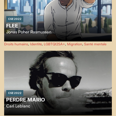
CSE 2022
FLEE
Jonas Poher Rasmussen
Ce documentaire d'animation est basé sur l’histoire vraie d'Amin Nawabi,
Droits humains
,
Identité
,
LGBTQI2SA+
,
Migration
,
Santé mentale
réfugié Afghan. Aux prises avec un douloureux secret, gardé caché pendant
20 ans, qui menace maintenant de faire dérailler la vie qu'il s'est construite
pour lui-même et son futur mari.
CSE 2022
PERDRE MARIO
Carl Leblanc
En commettant ainsi l’un des 1200 suicides qui se sont déroulés au Québec