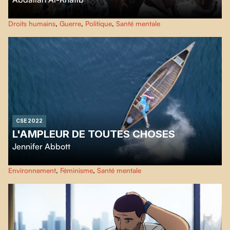
Dans son premier film,
Little Palestine, Journal d'un siège
, le cinéaste
Droits humains
,
Guerre
,
Politique
,
Santé mentale
Abdallah Al-Khatib
offre un aperçu de la vie quotidienne des habitant·e·s
de Yarmouk, le plus grand camp de réfugié·e·s palestinien·ne·s au monde,
alors qu’ils et elles persévèrent avec dignité et espoir au milieu d’un état de
guerre sans fin.
CSE 2022
L'AMPLEUR DE TOUTES CHOSES
Jennifer Abbott
Lorsque
Jennifer Abbott
perd sa sœur, décédée d’un cancer, son chagrin la
Environnement
,
Féminisme
,
Santé mentale
rend sensible à l’extrême gravité de la crise climatique. Dans ce nouveau
documentaire, elle esquisse des parallèles intimes entre les deuils vécus à
l’échelle personnelle aussi bien que planétaire.