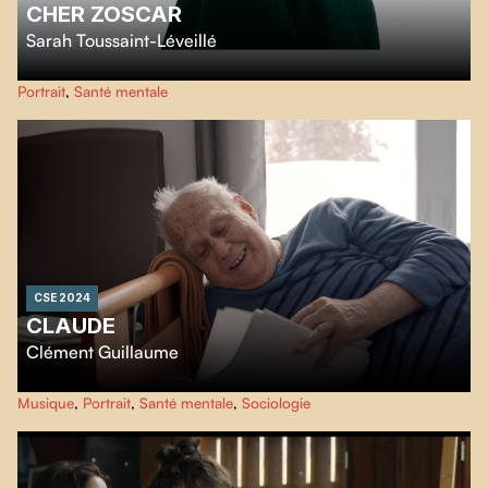
CHER ZOSCAR
Sarah Toussaint-Léveillé
Le film Cher Zoscar est une correspondance entre le désir de créer et la vie
Portrait
,
Santé mentale
qui t’avale. De quoi du genre.
CSE 2024
CLAUDE
Clément Guillaume
Claude, octogénaire, trouve son quotidien ennuyeux dans sa petite
Musique
,
Portrait
,
Santé mentale
,
Sociologie
chambre. Pourtant, derrière son amertume se cache un philosophe plein
d'humour et un artiste oublié. Ce court-métrage explore l'émouvante
relation entre la maladie, l'art et la mémoire.