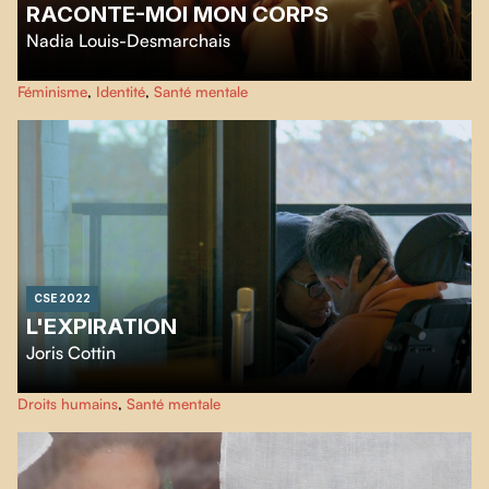
RACONTE-MOI MON CORPS
Nadia Louis-Desmarchais
Court métrage documentaire sur Naila Rabel et sa relation avec son corps
Féminisme
,
Identité
,
Santé mentale
alors qu'elle a dû naviguer, en grandissant, dans la stigmatisation que vivent
les personnes grosses dans notre société.
CSE 2022
L'EXPIRATION
Joris Cottin
En pleine pandémie du Covid-19, Steeve Day atteint de SLA depuis 8 ans
Droits humains
,
Santé mentale
décide de faire appel à l'aide à mourir.