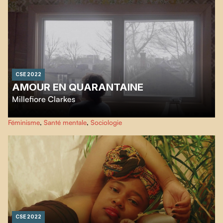
CSE 2022
AMOUR EN QUARANTAINE
Millefiore Clarkes
Alors que les consignes relatives à la COVID viennent restreindre les
Féminisme
,
Santé mentale
,
Sociologie
interactions humaines,
Millefiore Clarkes
saisit l’occasion de réfléchir sur la
nature de l’amour lui-même
CSE 2022