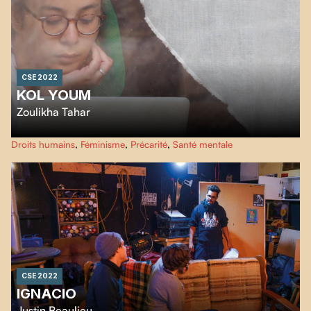
CSE 2022
KOL YOUM
Zoulikha Tahar
Depuis sa retraite, Kheira enchaîne les tâches ménagères et les appels
Droits humains
,
Féminisme
,
Précarité
,
Santé mentale
vidéos avec sa fille immigrée. A celle-ci, Kheira raconte, inlassablement, son
quotidien et ses regrets.
CSE 2022
IGNACIO
Justin Beaulieu