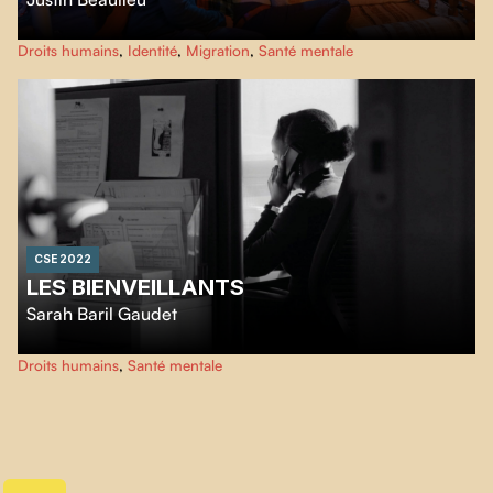
Sous une carapace militante, un orphelin couve de profondes blessures.
Droits humains
,
Identité
,
Migration
,
Santé mentale
Ignacio prépare le combat de sa vie. Alors qu'il expose les horreurs
perpétrées lors du conflit armé guatémaltèque, il révèle la tragédie à
l'origine de son adoption.
CSE 2022
LES BIENVEILLANTS
Sarah Baril Gaudet
Les bienveillants
s'immerge dans l’univers du centre d’écoute téléphonique
Droits humains
,
Santé mentale
Tel-Aide Montréal, en suivant un groupe de futur·e·s bénévoles qui
apprennent l’art de l’écoute empathique.