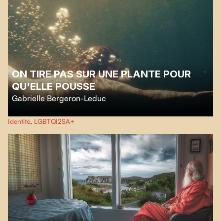
ON TIRE PAS SUR UNE PLANTE POUR
QU'ELLE POUSSE
Gabrielle Bergeron-Leduc
Le temps d'un été en Haute-Gaspésie, Rosie-Roch se confie sur son rapport
Identité
,
LGBTQI2SA+
complexe à son corps et sur le déploiement récent de son identité.