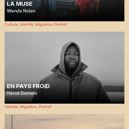
LA MUSE
Wanda Nolan
Prenez la route de Terre-Neuve en compagnie de la photographe Ting Ting
Culture
,
Identité
,
Migration
,
Portrait
Chen et de sa muse, Robert Tilley, pour examiner avec eux les notions de
mémoire et d’identité, ainsi que la puissance des liens créatifs.
EN PAYS FROID
Hervé Demers
Sur le vaste territoire d'Eeyou Istchee Baie-James, des personnes
Identité
,
Migration
,
Portrait
immigrantes issues de l'Afrique subsaharienne doivent réapprendre à vivre
au rythme de l'hiver.