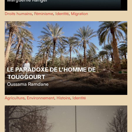
Entre souvenirs et confessions,
Tisser la soie
suit trois générations de
Droits humains
,
Féminisme
,
Identité
,
Migration
femmes vietnamiennes au Québec depuis 1975, explorant comment les
écarts culturels et temporels transforment leur identité.
LE PARADOXE DE L'HOMME DE
TOUGGOURT
Oussama Ramdane
Ce film explore l'histoire de Touggourt, une ville autrefois bâtie de et pour
Agriculture
,
Environnement
,
Histoire
,
Identité
ses palmiers, qui a progressivement perdu son âme au fil du temps.