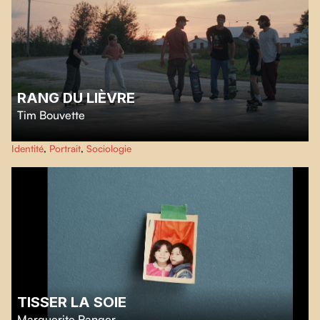
RANG DU LIÈVRE
Tim Bouvette
Jeanne, 10 ans, passionnée de glisse et neuroatypique, doit apprendre à
Identité
,
Portrait
,
Sociologie
cultiver sa confiance et à s'appuyer sur ses forces pour surmonter ses défis.
TISSER LA SOIE
Marguerite Ranger