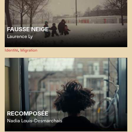
FAUSSE NEIGE
Laurence Ly
Une série de photos servant de correspondances familiales entre le Canada
Identité
,
Migration
et le Cambodge a été partagée à une hirondelle.
RECOMPOSÉE
Nadia Louis-Desmarchais
Élevée dans une famille adoptive blanche, une jeune cinéaste métisse se