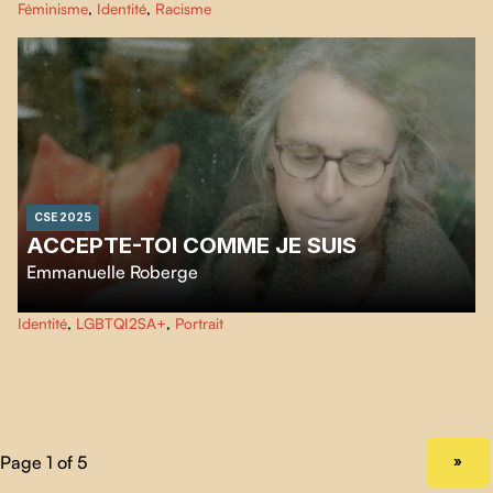
Féminisme
,
Identité
,
Racisme
penche sur le racisme internalisé et normalisé qui l’entoure, dans une quête
émouvante et introspective à travers laquelle elle cherche à recomposer le
puzzle identitaire et familial qui est le sien.
CSE 2025
ACCEPTE-TOI COMME JE SUIS
Emmanuelle Roberge
Rencontre intime avec Élise, une femme transgenre vivant aux Îles-de-la-
Identité
,
LGBTQI2SA+
,
Portrait
Madeleine.
NEXT PAGE
»