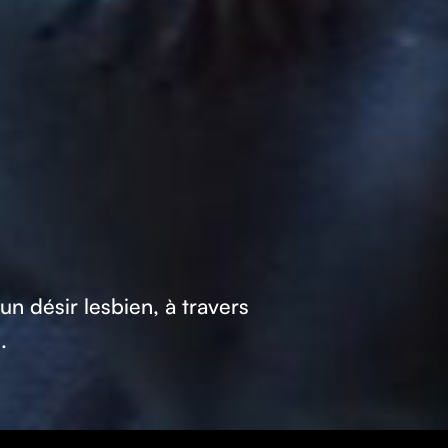
un désir lesbien, à travers
s.