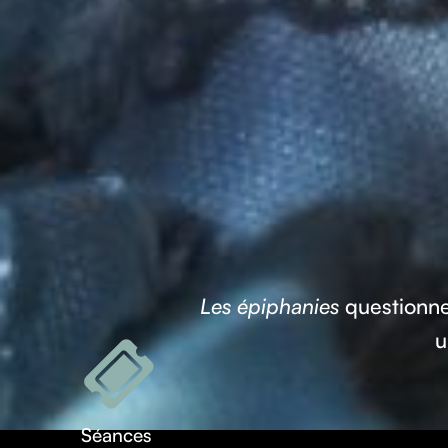
Les épiphanies
questionne 
u
Séances