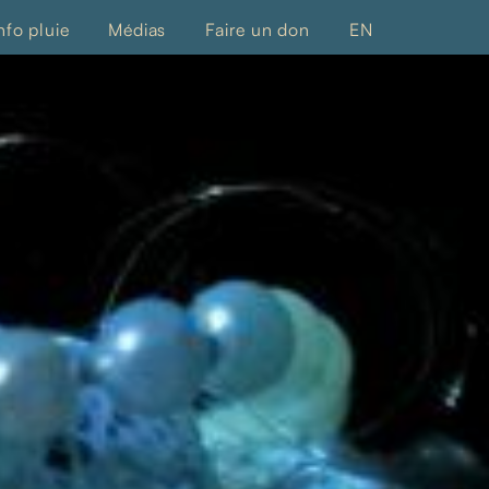
nfo pluie
Médias
Faire un don
EN