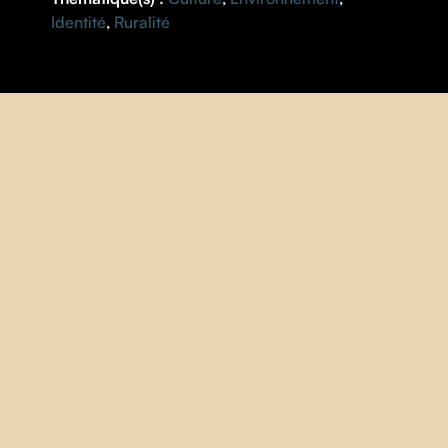
Identité
,
Ruralité
FICHE
RÉALISATION |
Guillaume Fournier
,
Samuel Matteau
,
Yannick Nolin
ANNÉE |
2021
PAYS |
Québec
DURÉE |
11 minutes
V.O. |
française
S.-T. |
Anglais
IMAGE
| Yannick Nolin
CONCEPTION SONORE
| Mathieu Grégoire
MUSIQUE
| The Lost Bayou Ramblers