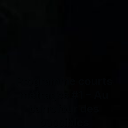
Programme courts
métrages #1 – Au
carrefour des
possibles