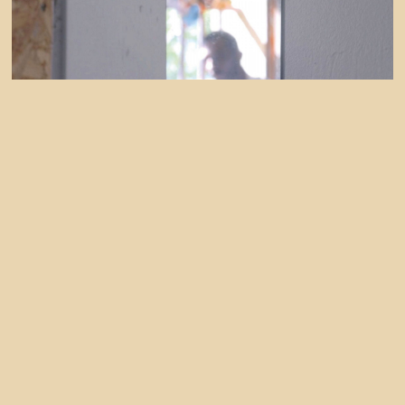
CSE 2022
ENTRE DEUX
Jacopo De Falco
,
Romain Le Roux
Criminalité
,
Droits humains
,
Précarité
CSE 2022