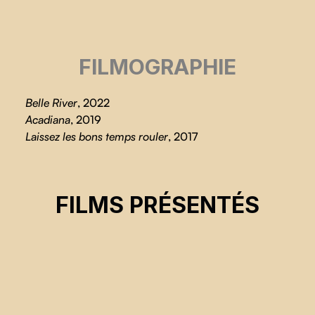
FILMOGRAPHIE
Belle River
, 2022
Acadiana
, 2019
Laissez les bons temps rouler
, 2017
BELLE RIVER
FILMS PRÉSENTÉS
Guillaume Fournier, Samuel Matteau, Yannick Nolin
CSE 2022