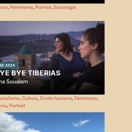
les qui luttent
dresse le portrait intimiste d’Azaelle, Loue
ture
,
Féminisme
,
Portrait
,
Sociologie
arrell et LuFisto, trois guerrières du ring pour qui la
te est à la fois un amour passionnel et un exutoire des
ustices du quotidien.
SE 2024
YE BYE TIBERIAS
ina Soualem
m Abbass a quitté son village palestinien pour réaliser
onialisme
,
Culture
,
Droits humains
,
Féminisme
,
 rêve de devenir actrice en Europe, laissant derrière
rre
,
Portrait
le sa mère, sa grand-mère et ses sept sœurs. Trente ans
s tard, sa fille Lina, réalisatrice, retourne avec elle sur
s traces des lieux disparus et des mémoires dispersées
 quatre générations de femmes palestiniennes.