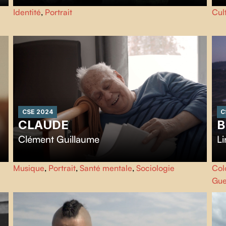
r
Un Kurde nomade de 60 ans évoque son enfance
Cel
Identité
,
Portrait
Cul
idyllique, son premier amour perdu et les abus policiers
O’F
subis en Turquie.
lut
inj
CSE 2024
C
CLAUDE
B
Clément Guillaume
L
Claude, octogénaire, trouve son quotidien ennuyeux dans
Hia
Musique
,
Portrait
,
Santé mentale
,
Sociologie
Col
sa petite chambre. Pourtant, derrière son amertume se
son
Gue
cache un philosophe plein d'humour et un artiste oublié.
el
Ce court-métrage explore l'émouvante relation entre la
plu
maladie, l'art et la mémoire.
le
de