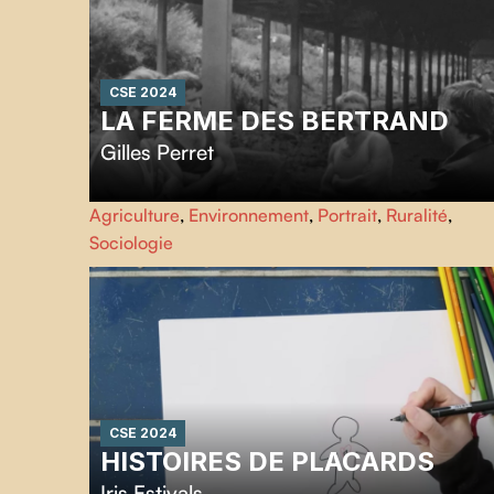
CSE 2024
LA FERME DES BERTRAND
Gilles Perret
Pendant 50 ans dans une ferme... Haute Savoie, 1972 : l
Agriculture
,
Environnement
,
Portrait
,
Ruralité
,
ferme des Bertrand, une exploitation laitière avec une
Sociologie
centaine d'animaux tenue par trois frères célibataires, est
filmée pour la première fois. Aujourd'hui, 25 ans plus tard
le réalisateur-voisin reprend la caméra pour accompagne
Hélène qui, à son tour, va passer la main.
CSE 2024
HISTOIRES DE PLACARDS
Iris Estivals