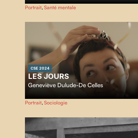
Le film Cher Zoscar est une correspondance entre le dési
Portrait
,
Santé mentale
de créer et la vie qui t’avale. De quoi du genre.
CSE 2024
LES JOURS
Geneviève Dulude-De Celles
Sans fausse pudeur, un regard direct et honnête sur une
Portrait
,
Sociologie
jeune femme en lutte contre un cancer du sein.