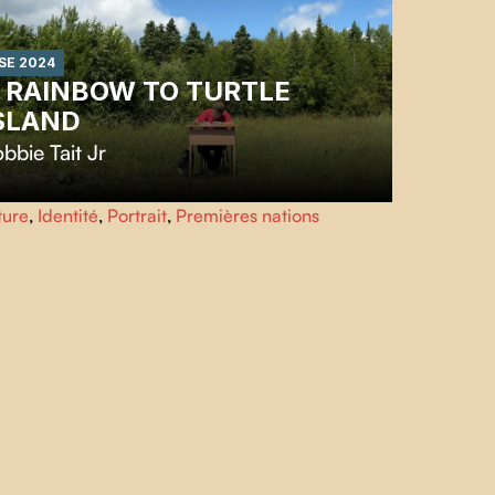
SE 2024
 RAINBOW TO TURTLE
SLAND
bbie Tait Jr
portrait met en lumière l'artiste Robbie Tait Jr. et son
ture
,
Identité
,
Portrait
,
Premières nations
jet, le Turtle Island Handbook, qui vise à transmettre sa
ture et son héritage familial par le biais de ses dessins.
explore également le volet politique de son art avec
nbow Tears, inspiré de l'histoire du prisonnier politique
nard Peltier.