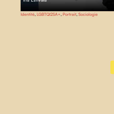
On ne fait pas une mais une multitude de sorties de
Identité
,
LGBTQI2SA+
,
Portrait
,
Sociologie
placards. Certaines sont plus difficiles que d'autres.