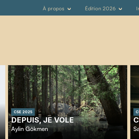
À propos
Édition 2026
I
CSE 2025
C
DEPUIS, JE VOLE
C
Aylin Gökmen
Sa