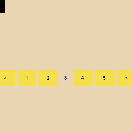
Page:
PAGE:
PAGE:
PAGE:
PAGE:
PREVIOUS PAGE
NEXT 
«
1
2
3
4
5
»