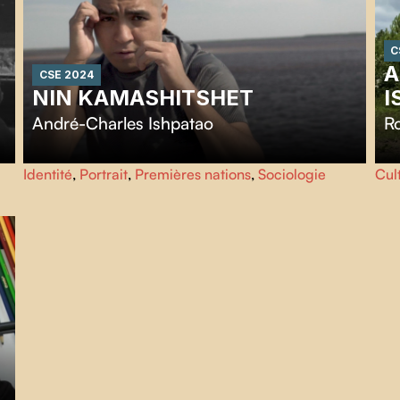
C
A
CSE 2024
NIN KAMASHITSHET
I
André-Charles Ishpatao
Ro
a
André-Charles est un boxeur. Le sport a changé sa vie. Il
Ce 
Identité
,
Portrait
,
Premières nations
,
Sociologie
Cul
espère que son parcours en inspirera d'autres à retrouver
pro
leur fierté et à garder la tête haute face aux intempéries
cul
,
de la vie.
Il 
r
Rai
Leo