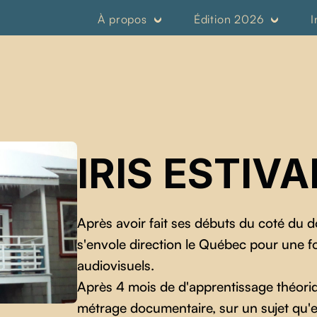
À propos
Édition 2026
I
IRIS ESTIVA
Après avoir fait ses débuts du coté du 
s'envole direction le Québec pour une f
audiovisuels.
Après 4 mois de d'apprentissage théoriqu
métrage documentaire, sur un sujet qu'e